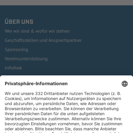
ÜBER UNS
Wer wir sind & wofür wir stehen
Geschäftsstellen und Ansprechpartner
Sponsoring
Vereinsunterstützung
Infothek
Kontakt
HÄUFIG BESUCHTE SEITEN
Pässe und Vereinswechsel
Trainerausbildung
Schulungsangebot Vereinsmitarbeiter
BFV-Geschäftsstellen