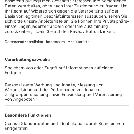
Trainerbörse
Login SpielPlus
FOLGE DEM BFV
TOP-VEREINE
TOP-PARTNER