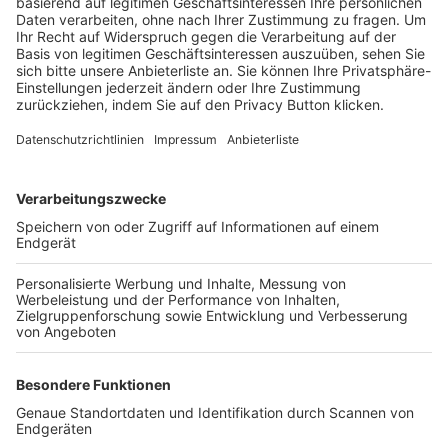
Trainerbörse
Login SpielPlus
FOLGE DEM BFV
TOP-VEREINE
TOP-PARTNER