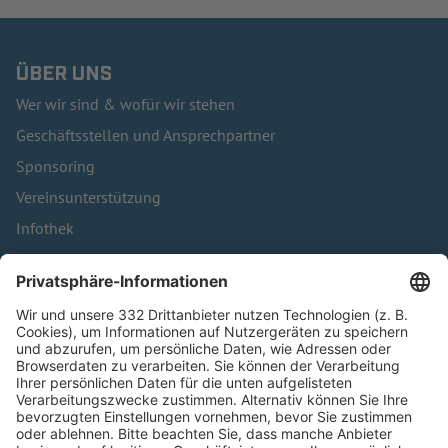
ÜBER UNS
Wer wir sind & wofür wir stehen
Geschäftsstellen und Ansprechpartner
Sponsoring
Vereinsunterstützung
Infothek
Kontakt
HÄUFIG BESUCHTE SEITEN
Pässe und Vereinswechsel
Trainerausbildung
Schulungsangebot Vereinsmitarbeiter
BFV-Geschäftsstellen