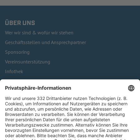
ÜBER UNS
Wer wir sind & wofür wir stehen
Geschäftsstellen und Ansprechpartner
Sponsoring
Vereinsunterstützung
Infothek
Kontakt
HÄUFIG BESUCHTE SEITEN
Pässe und Vereinswechsel
Trainerausbildung
Schulungsangebot Vereinsmitarbeiter
BFV-Geschäftsstellen