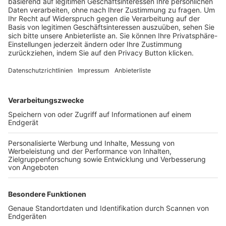
Trainerbörse
Login SpielPlus
FOLGE DEM BFV
TOP-VEREINE
TOP-PARTNER