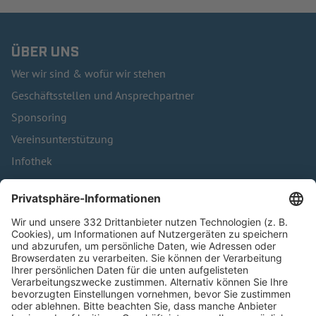
ÜBER UNS
Wer wir sind & wofür wir stehen
Geschäftsstellen und Ansprechpartner
Sponsoring
Vereinsunterstützung
Infothek
Kontakt
HÄUFIG BESUCHTE SEITEN
Pässe und Vereinswechsel
Trainerausbildung
Schulungsangebot Vereinsmitarbeiter
BFV-Geschäftsstellen