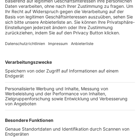
Trainerbörse
Login SpielPlus
FOLGE DEM BFV
TOP-VEREINE
TOP-PARTNER