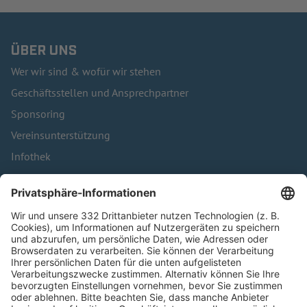
ÜBER UNS
Wer wir sind & wofür wir stehen
Geschäftsstellen und Ansprechpartner
Sponsoring
Vereinsunterstützung
Infothek
Kontakt
HÄUFIG BESUCHTE SEITEN
Pässe und Vereinswechsel
Trainerausbildung
Schulungsangebot Vereinsmitarbeiter
BFV-Geschäftsstellen