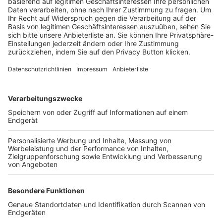
Trainerbörse
Login SpielPlus
FOLGE DEM BFV
TOP-VEREINE
TOP-PARTNER