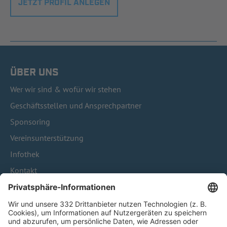
JETZT PROFIL ANLEGEN
ÜBER UNS
Wer wir sind & wofür wir stehen
Geschäftsstellen und Ansprechpartner
Sponsoring
Vereinsunterstützung
Infothek
Kontakt
HÄUFIG BESUCHTE SEITEN
Pässe und Vereinswechsel