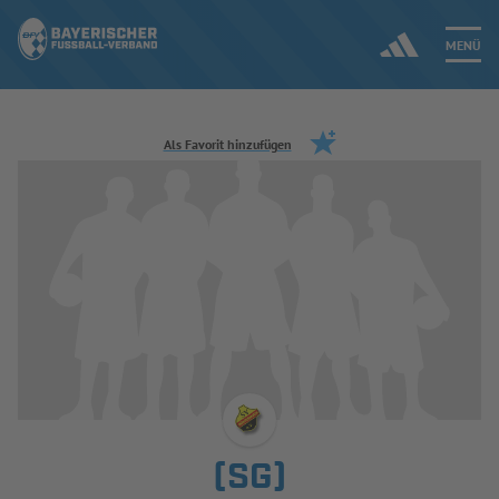
MENÜ
Jetzt einloggen
Als Favorit hinzufügen
ERGEBNISSE & WETTBEWERBE
NEUIGKEITEN
SPIELBETRIEB & VERBANDSLEBEN
AUSBILDUNG & FÖRDERUNG
DER VERBAND
(SG)