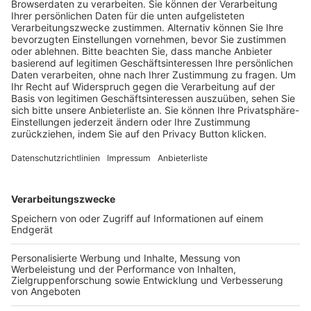
Trainerausbildung
Schulungsangebot Vereinsmitarbeiter
BFV-Geschäftsstellen
Trainerbörse
Login SpielPlus
FOLGE DEM BFV
TOP-VEREINE
TOP-PARTNER