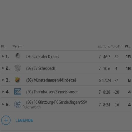
Pl.
Verein
Sp.
Torv.
Tordiff.
Pkt.
JFG Günztaler Kickers
1.
7
46:7
39
19
(SG) SV Scheppach
2.
7
10:6
4
16
(SG) Münsterhausen/Mindeltal
3.
6
17:24
-7
6
(SG) Thannhausen/Ziemetshausen
4.
7
8:28
-20
4
(SG) FC Günzburg/FC Gundelfingen/SSV
5.
7
8:24
-16
4
Peterswörth
LEGENDE