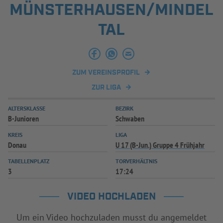
MÜNSTERHAUSEN/MINDEL
INFOTHEK
SPIELPLUS
TAL
ZUM VEREINSPROFIL
ZUR LIGA
ALTERSKLASSE
BEZIRK
B-Junioren
Schwaben
KREIS
LIGA
Donau
U 17 (B-Jun.) Gruppe 4 Frühjahr
TABELLENPLATZ
TORVERHÄLTNIS
3
17:24
VIDEO HOCHLADEN
Um ein Video hochzuladen musst du angemeldet