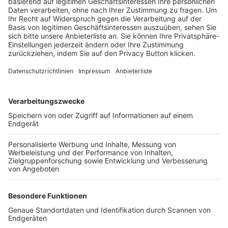
Trainerbörse
Login SpielPlus
FOLGE DEM BFV
TOP-VEREINE
TOP-PARTNER