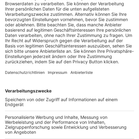
Trainerausbildung
Schulungsangebot Vereinsmitarbeiter
BFV-Geschäftsstellen
Trainerbörse
Login SpielPlus
FOLGE DEM BFV
TOP-VEREINE
TOP-PARTNER