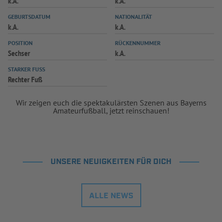
k.A.
k.A.
INFOTHEK
SPIELPLUS
GEBURTSDATUM
NATIONALITÄT
k.A.
k.A.
POSITION
RÜCKENNUMMER
Sechser
k.A.
STARKER FUSS
Rechter Fuß
Wir zeigen euch die spektakulärsten Szenen aus Bayerns
Amateurfußball, jetzt reinschauen!
UNSERE NEUIGKEITEN FÜR DICH
ALLE NEWS