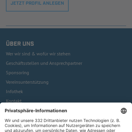
JETZT PROFIL ANLEGEN
ÜBER UNS
Wer wir sind & wofür wir stehen
Geschäftsstellen und Ansprechpartner
Sponsoring
Vereinsunterstützung
Infothek
Kontakt
HÄUFIG BESUCHTE SEITEN
Pässe und Vereinswechsel