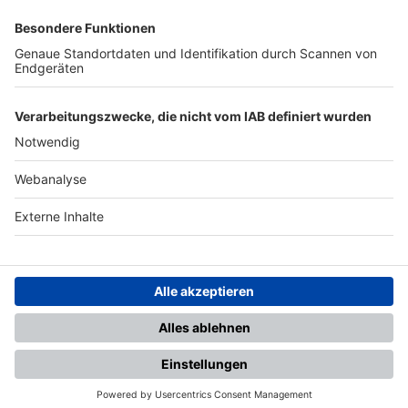
SFV
DFB
UEFA
FIFA
Nutzungsbedingungen
Datenschutz
Impressum