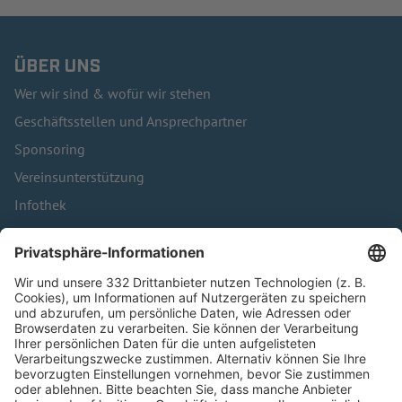
ÜBER UNS
Wer wir sind & wofür wir stehen
Geschäftsstellen und Ansprechpartner
Sponsoring
Vereinsunterstützung
Infothek
Kontakt
HÄUFIG BESUCHTE SEITEN
Pässe und Vereinswechsel
Trainerausbildung
Schulungsangebot Vereinsmitarbeiter
BFV-Geschäftsstellen