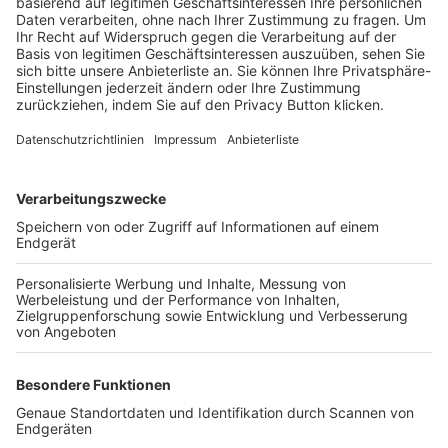
Trainerbörse
Login SpielPlus
FOLGE DEM BFV
TOP-VEREINE
TOP-PARTNER