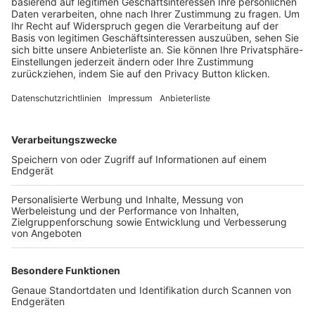
Trainerbörse
Login SpielPlus
FOLGE DEM BFV
TOP-VEREINE
TOP-PARTNER