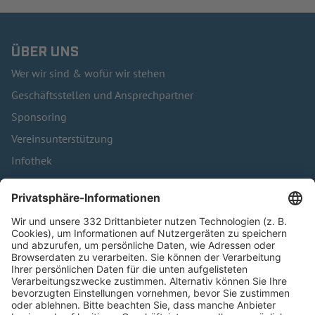
ÜBER UNS
Wer wir sind & wofür wir stehen
Geschäftsstellen und Ansprechpartner
Sponsoring
Vereinsunterstützung
Infothek
Kontakt
HÄUFIG BESUCHTE SEITEN
Pässe und Vereinswechsel
Trainerausbildung
Schulungsangebot Vereinsmitarbeiter
BFV-Geschäftsstellen