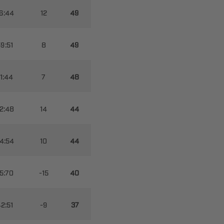
















​


​
