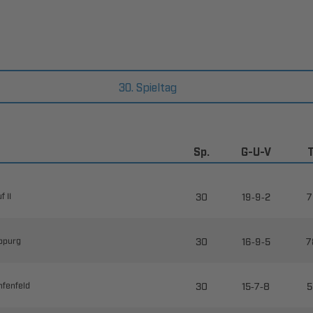
30. Spieltag
Sp.
G-U-V

--

 

--



--

