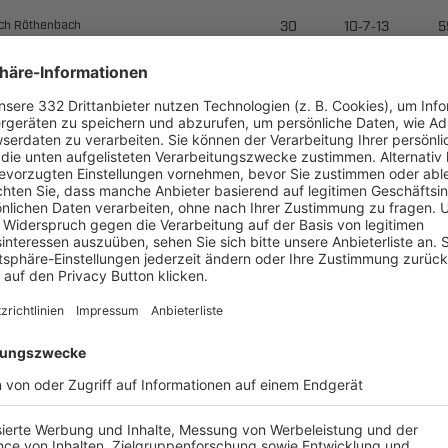

--

 

--



--



--

 ​ 

--

​

--

