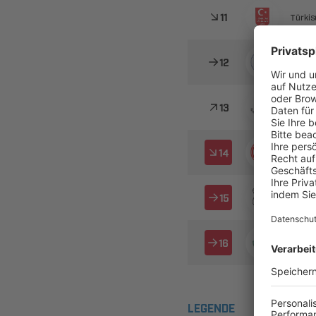



 

 



 

 
LEGENDE