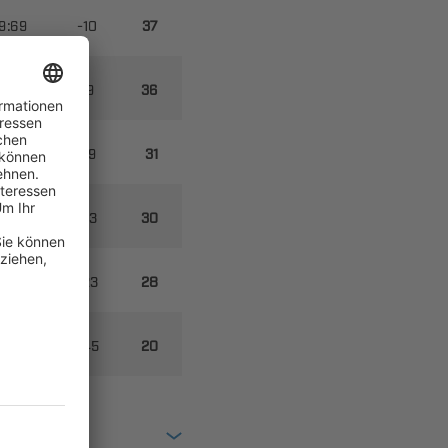

​


​


​


​


​


​
