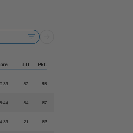
Tore
Diff.
Pkt.








