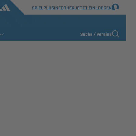
SPIELPLUS
INFOTHEK
JETZT EINLOGGEN
Suche / Vereine