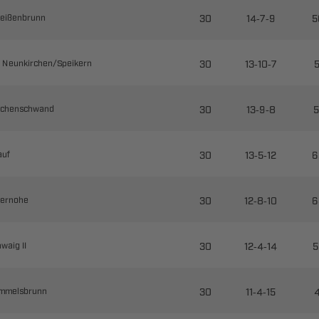

--



--

 ​

--



--



--



--

 

--

