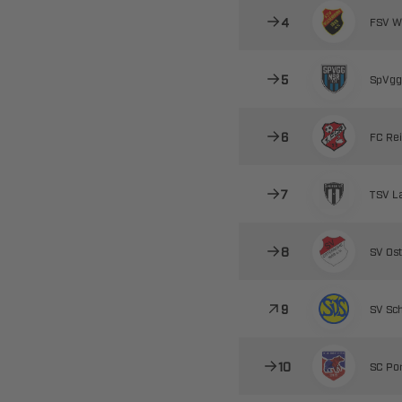

 



 

 

 

 

 