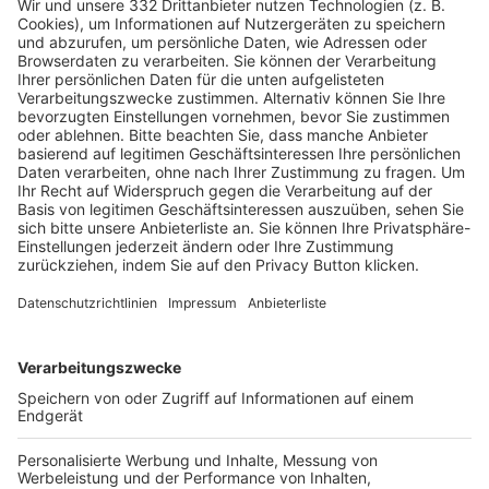
HÄUFIG BESUCHTE SEITEN
Pässe und Vereinswechsel
Trainerausbildung
Schulungsangebot Vereinsmitarbeiter
BFV-Geschäftsstellen
Trainerbörse
Login SpielPlus
FOLGE DEM BFV
TOP-VEREINE