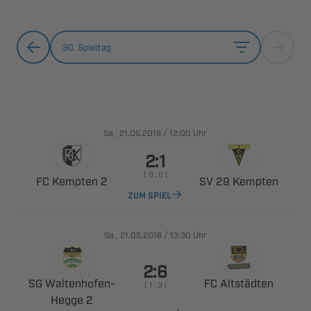
30. Spieltag
., 
/

Uhr

    
  
  
ZUM SPIEL
., 
/

Uhr

 ​
 
    
 