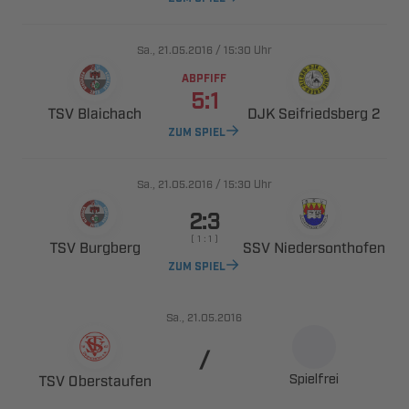
., 
/

Uhr
ABPFIFF

 
  
ZUM SPIEL
., 
/

Uhr

    
 
 
ZUM SPIEL
., 

Spielfrei
 