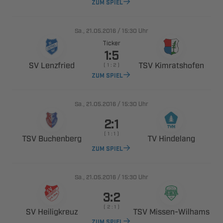
ZUM SPIEL
., 
/

Uhr
Ticker

 
 
    
ZUM SPIEL
., 
/

Uhr

    
 
 
ZUM SPIEL
., 
/

Uhr

    
 
 ​
ZUM SPIEL