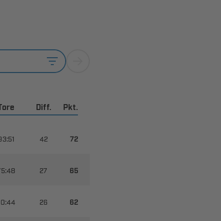
Tore
Diff.
Pkt.








