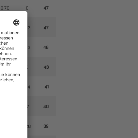




​


​





​


​


​
