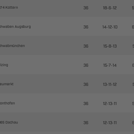

--
 

--
 

--


--


--


--


--
 