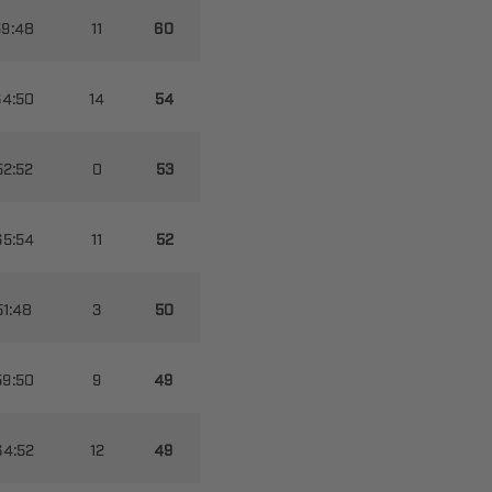




















