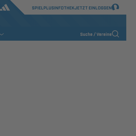
SPIELPLUS
INFOTHEK
JETZT EINLOGGEN
Suche / Vereine