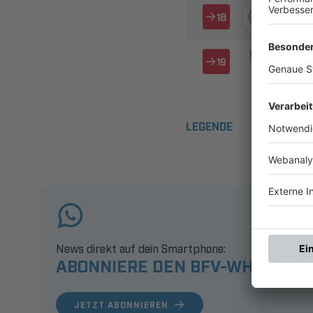

 

 
LEGENDE
News direkt auf dein Smartphone:
ABONNIERE DEN BFV-WHATSAPP
JETZT ABONNIEREN