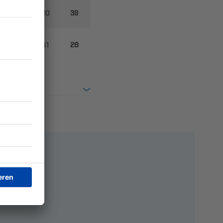

​


​
