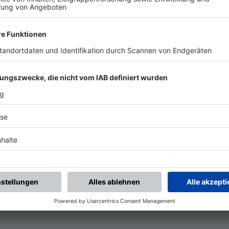

--
 

--

-KANAL!