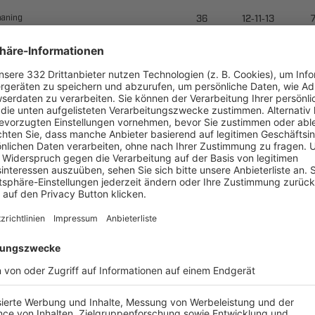

--


--


--
​

--
  

--
 

--


--
