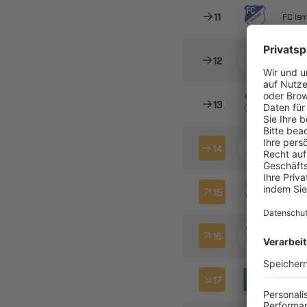

 

 

 

 

 

 

 