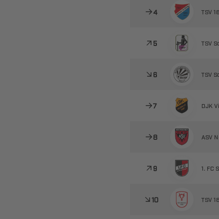

 

 

 

 

 

  

 