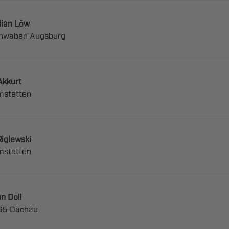
 
 




 
 