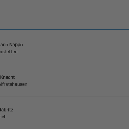
 

 


