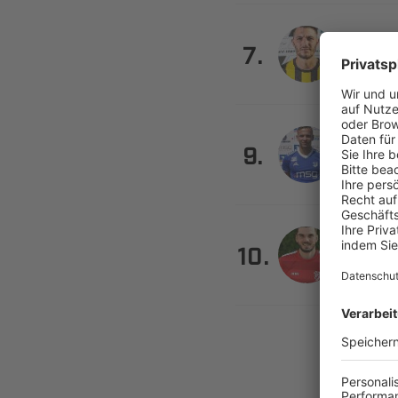
 

.
 


.
 
 

.
 