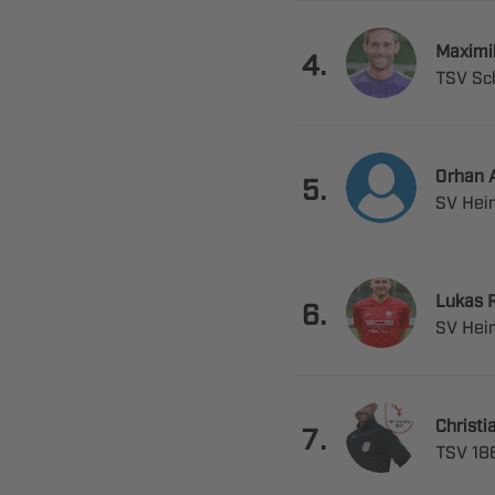


.
 
 

.
 
 

.
 


.
 