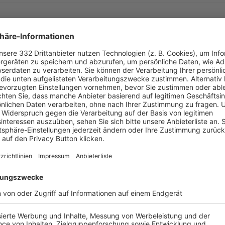


 


​
MEHR