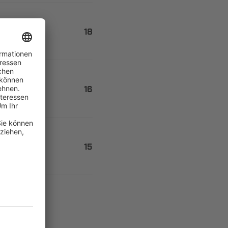


