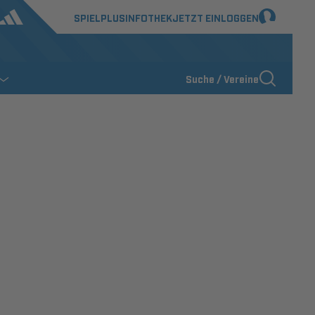
SPIELPLUS
INFOTHEK
JETZT EINLOGGEN
Suche / Vereine