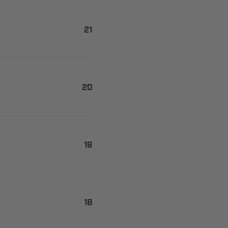



