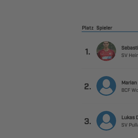
Platz
Spieler


.
 


.
 
 

.
 