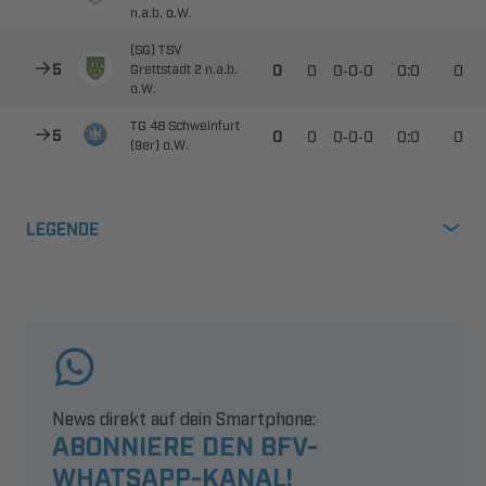
 
 



--


  

  



--


 
LEGENDE
News direkt auf dein Smartphone:
ABONNIERE DEN BFV-
WHATSAPP-KANAL!