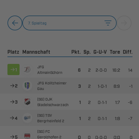
7. Spieltag
Platz
Mannschaft
Pkt.
Sp.
G-U-V
Tore
Diff.




--



 



--

​

 



--

​

 



--

​
 
 



--


 