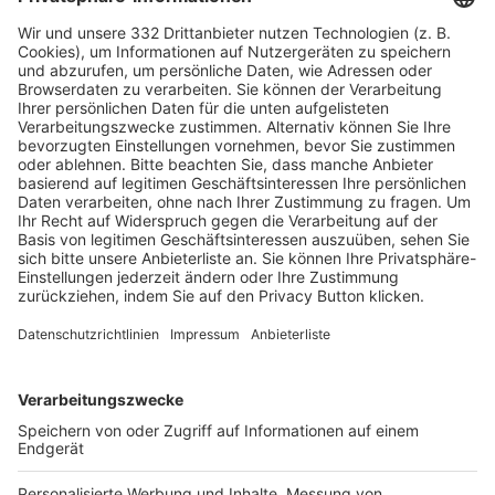
HÄUFIG BESUCHTE SEITEN
Pässe und Vereinswechsel
Trainerausbildung
Schulungsangebot Vereinsmitarbeiter
BFV-Geschäftsstellen
Trainerbörse
Login SpielPlus
FOLGE DEM BFV
TOP-VEREINE