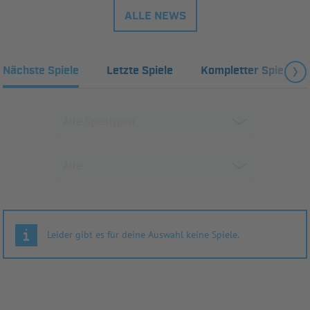
ALLE NEWS
Nächste Spiele
Letzte Spiele
Kompletter Spielplan
Leider gibt es für deine Auswahl keine Spiele.