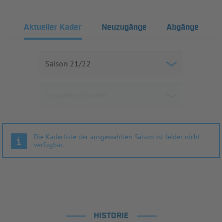
Aktueller Kader
Neuzugänge
Abgänge
Die Kaderliste der ausgewählten Saison ist leider nicht
verfügbar.
HISTORIE