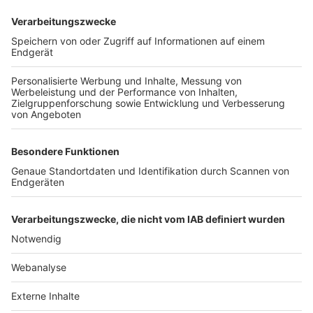
TOP-VEREINE
TOP-PARTNER
SFV
DFB
UEFA
FIFA
Nutzungsbedingungen
Datenschutz
Impressum