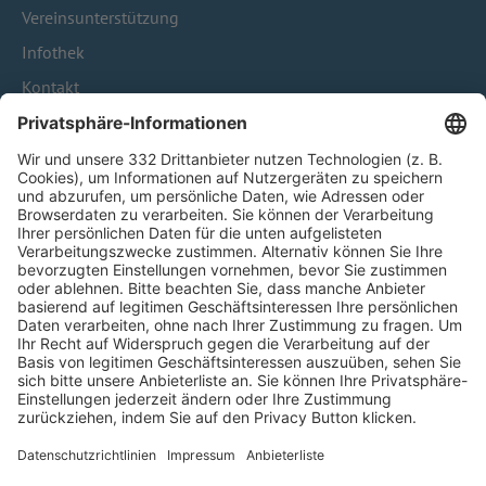
Vereinsunterstützung
Infothek
Kontakt
HÄUFIG BESUCHTE SEITEN
Pässe und Vereinswechsel
Trainerausbildung
Schulungsangebot Vereinsmitarbeiter
BFV-Geschäftsstellen
Trainerbörse
Login SpielPlus
FOLGE DEM BFV