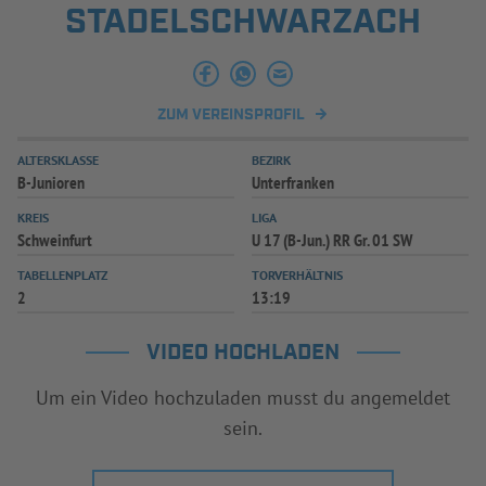
STADELSCHWARZACH
INFOTHEK
SPIELPLUS
ZUM VEREINSPROFIL
ALTERSKLASSE
BEZIRK
B-Junioren
Unterfranken
KREIS
LIGA
Schweinfurt
U 17 (B-Jun.) RR Gr. 01 SW
TABELLENPLATZ
TORVERHÄLTNIS
2
13:19
VIDEO HOCHLADEN
Um ein Video hochzuladen musst du angemeldet
sein.