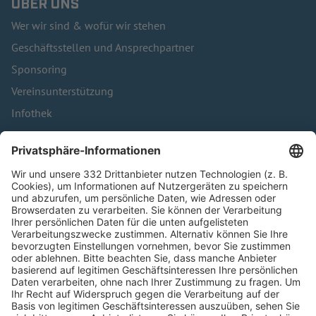
ÜBER UNS
Wer wir sind & wofür wir stehen
Geschäftsstellen und Ansprechpartner
Sponsoring
Vereinsunterstützung
Infothek
Kontakt
HÄUFIG BESUCHTE SEITEN
Pässe und Vereinswechsel
Trainerausbildung
Schulungsangebot Vereinsmitarbeiter
BFV-Geschäftsstellen
Trainerbörse
Login SpielPlus