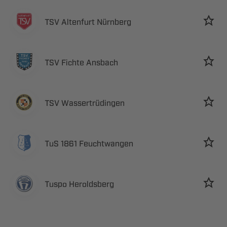
  
  
 
  
 