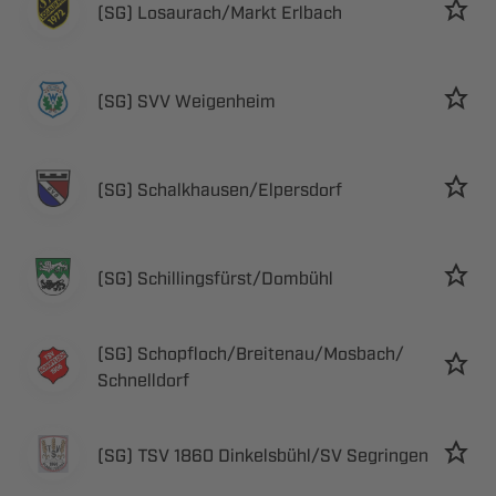
 ​ 
  
 ​
 ​
 ​​​

   ​ 