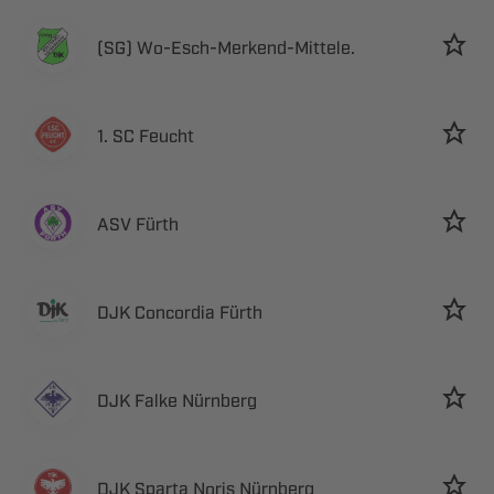
 ​​​
  
 
  
  
   