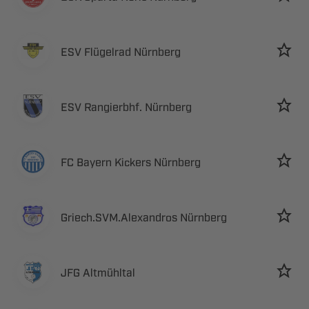
  
  
   
 
 