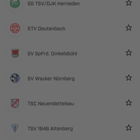
 ​ 
 
  
  
 
  