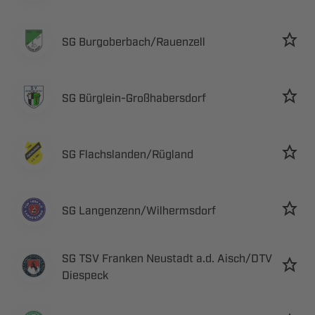
 ​
 ​
 ​
 ​
     ​
