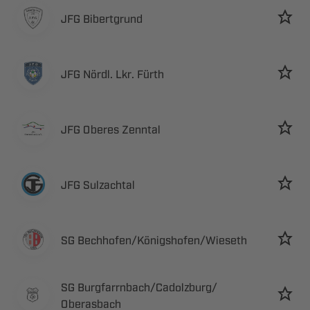
 
   
  
 
 ​​
 ​​
