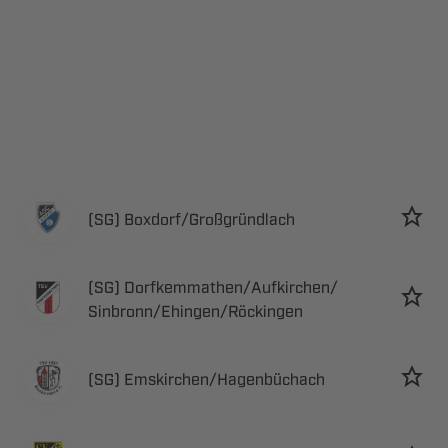
 ​
 ​​
​​
 ​