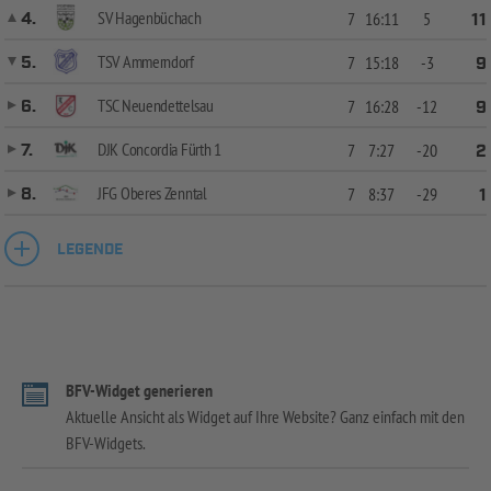
SV Hagenbüchach
4.
7
16:11
5
11
TSV Ammerndorf
5.
7
15:18
-3
9
TSC Neuendettelsau
6.
7
16:28
-12
9
DJK Concordia Fürth 1
7.
7
7:27
-20
2
JFG Oberes Zenntal
8.
7
8:37
-29
1
LEGENDE
BFV-Widget generieren
Aktuelle Ansicht als Widget auf Ihre Website? Ganz einfach mit den
BFV-Widgets.