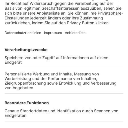
Login SpielPlus
FOLGE DEM BFV
TOP-VEREINE
TOP-PARTNER