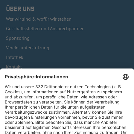
ÜBER UNS
Wer wir sind & wofür wir stehen
Geschäftsstellen und Ansprechpartner
Sponsoring
Vereinsunterstützung
Infothek
Kontakt
HÄUFIG BESUCHTE SEITEN
Pässe und Vereinswechsel
Trainerausbildung
Schulungsangebot Vereinsmitarbeiter
BFV-Geschäftsstellen
Trainerbörse