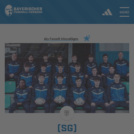
MENÜ
Jetzt einloggen
Als Favorit hinzufügen
ERGEBNISSE & WETTBEWERBE
NEUIGKEITEN
SPIELBETRIEB & VERBANDSLEBEN
AUSBILDUNG & FÖRDERUNG
DER VERBAND
(SG)