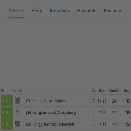
Tabelle
Heim
Auswärts
Hinrunde
Fairness
Pl.
Verein
Sp.
Torv.
Tordiff.
Pkt.
(SG) Berna/Bergel/Windsa
1.
7
34:10
24
18
(SG) Burgfarrnbach/Cadolzburg
2.
7
31:8
23
18
(SG) Burggrafenhof/Laubendorf
3.
7
23:11
12
13