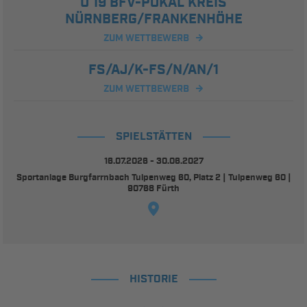
U 19 BFV-POKAL KREIS
NÜRNBERG/FRANKENHÖHE
ZUM WETTBEWERB
FS/AJ/K-FS/N/AN/1
ZUM WETTBEWERB
SPIELSTÄTTEN
16.07.2026 - 30.06.2027
Sportanlage Burgfarrnbach Tulpenweg 60, Platz 2 | Tulpenweg 60 |
90768 Fürth
HISTORIE