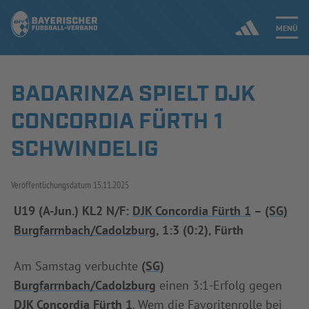
MENÜ
BADARINZA SPIELT DJK
Jetzt einloggen
CONCORDIA FÜRTH 1
ERGEBNISSE & WETTBEWERBE
SCHWINDELIG
NEUIGKEITEN
Veröffentlichungsdatum
15.11.2025
SPIELBETRIEB & VERBANDSLEBEN
U19 (A-Jun.) KL2 N/F:
DJK Concordia Fürth 1
–
(SG)
Burgfarrnbach/Cadolzburg
, 1:3 (0:2), Fürth
AUSBILDUNG & FÖRDERUNG
Am Samstag verbuchte
(SG)
DER VERBAND
Burgfarrnbach/Cadolzburg
einen 3:1-Erfolg gegen
DJK Concordia Fürth 1
. Wem die Favoritenrolle bei