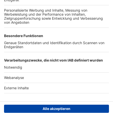
TOP-PARTNER
SFV
DFB
UEFA
FIFA
Nutzungsbedingungen
Datenschutz
Impressum