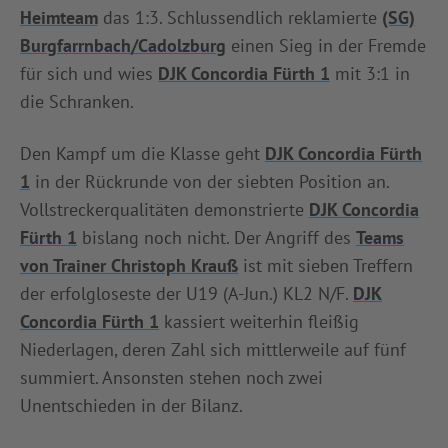
Heimteam
das 1:3. Schlussendlich reklamierte
(SG)
Burgfarrnbach/Cadolzburg
einen Sieg in der Fremde
für sich und wies
DJK Concordia Fürth 1
mit 3:1 in
die Schranken.
Den Kampf um die Klasse geht
DJK Concordia Fürth
1
in der Rückrunde von der siebten Position an.
Vollstreckerqualitäten demonstrierte
DJK Concordia
Fürth 1
bislang noch nicht. Der Angriff des
Teams
von Trainer Christoph Krauß
ist mit sieben Treffern
der erfolgloseste der U19 (A-Jun.) KL2 N/F.
DJK
Concordia Fürth 1
kassiert weiterhin fleißig
Niederlagen, deren Zahl sich mittlerweile auf fünf
summiert. Ansonsten stehen noch zwei
Unentschieden in der Bilanz.