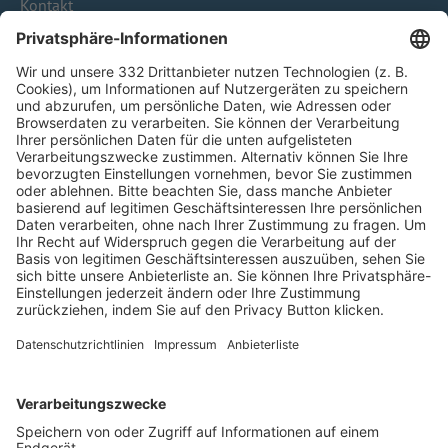
Kontakt
HÄUFIG BESUCHTE SEITEN
Pässe und Vereinswechsel
Trainerausbildung
Schulungsangebot Vereinsmitarbeiter
BFV-Geschäftsstellen
Trainerbörse
Login SpielPlus
FOLGE DEM BFV
TOP-VEREINE