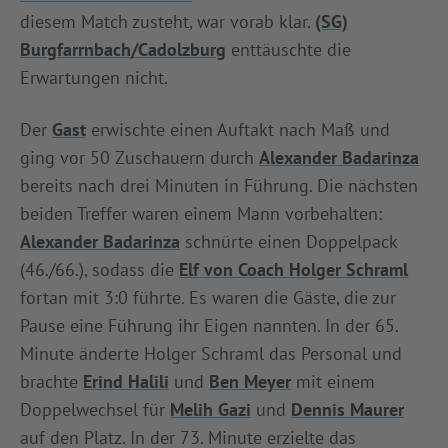
diesem Match zusteht, war vorab klar.
(SG)
INFOTHEK
SPIELPLUS
Burgfarrnbach/Cadolzburg
enttäuschte die
Erwartungen nicht.
Der
Gast
erwischte einen Auftakt nach Maß und
ging vor 50 Zuschauern durch
Alexander Badarinza
bereits nach drei Minuten in Führung. Die nächsten
beiden Treffer waren einem Mann vorbehalten:
Alexander Badarinza
schnürte einen Doppelpack
(46./66.), sodass die
Elf von Coach Holger Schraml
fortan mit 3:0 führte. Es waren die Gäste, die zur
Pause eine Führung ihr Eigen nannten. In der 65.
Minute änderte Holger Schraml das Personal und
brachte
Erind Halili
und
Ben Meyer
mit einem
Doppelwechsel für
Melih Gazi
und
Dennis Maurer
auf den Platz. In der 73. Minute erzielte das