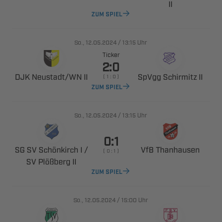

ZUM SPIEL
., 
/

Uhr
Ticker

 ​ 
  
    
ZUM SPIEL
., 
/

Uhr

    
 
    
  
ZUM SPIEL
., 
/

Uhr