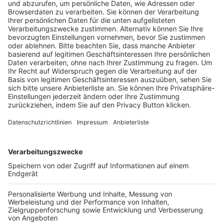
Pässe und Vereinswechsel
Trainerausbildung
Schulungsangebot Vereinsmitarbeiter
BFV-Geschäftsstellen
Trainerbörse
Login SpielPlus
FOLGE DEM BFV
TOP-VEREINE