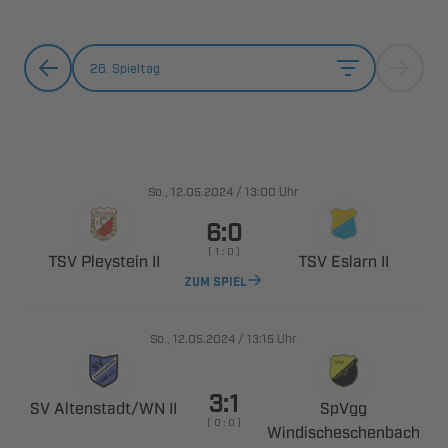
26. Spieltag
., 
/

Uhr

    
  
  
ZUM SPIEL
., 
/

Uhr

 ​ 

    
