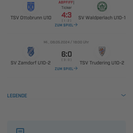
ABPFIFF
|
Ticker

  
  ​
    
ZUM SPIEL
., 
/

Uhr

    
  ​
  ​
ZUM SPIEL
LEGENDE