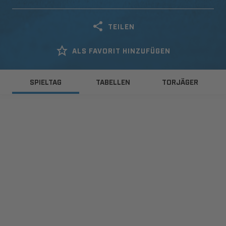
TEILEN
ALS FAVORIT HINZUFÜGEN
SPIELTAG
TABELLEN
TORJÄGER