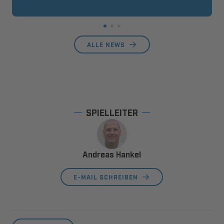
ALLE NEWS
SPIELLEITER
Andreas Hankel
E-MAIL SCHREIBEN