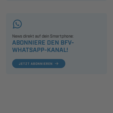
News direkt auf dein Smartphone:
ABONNIERE DEN BFV-
WHATSAPP-KANAL!
JETZT ABONNIEREN