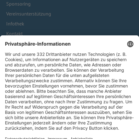
Sponsoring
Vereinsunterstützung
Infothek
Kontakt
HÄUFIG BESUCHTE SEITEN
Pässe und Vereinswechsel
Trainerausbildung
Schulungsangebot Vereinsmitarbeiter
BFV-Geschäftsstellen
Trainerbörse
Login SpielPlus
FOLGE DEM BFV