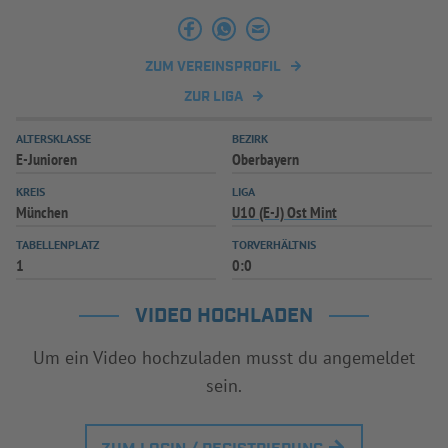
INFOTHEK
SPIELPLUS
ZUM VEREINSPROFIL
ZUR LIGA
ALTERSKLASSE
BEZIRK
E-Junioren
Oberbayern
KREIS
LIGA
München
U10 (E-J) Ost Mint
TABELLENPLATZ
TORVERHÄLTNIS
1
0:0
VIDEO HOCHLADEN
Um ein Video hochzuladen musst du angemeldet
sein.