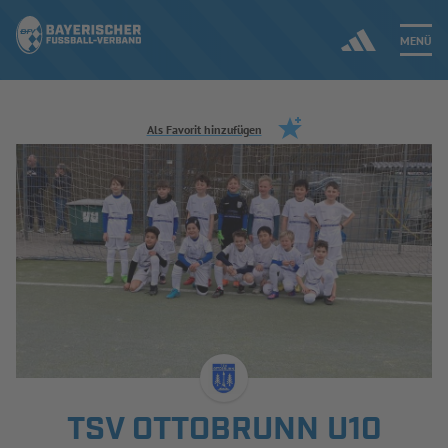
MENÜ
Jetzt einloggen
Als Favorit hinzufügen
ERGEBNISSE & WETTBEWERBE
NEUIGKEITEN
SPIELBETRIEB & VERBANDSLEBEN
AUSBILDUNG & FÖRDERUNG
DER VERBAND
TSV OTTOBRUNN U10