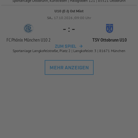
Sportanlage Ottobrunn, Kunstrasen | Haidgraben 121 | 85521 Ottobrunn
U10 (E-J) Ost Mint
SA..
17.10.2026 /09:00 Uhr
-
:
-
FC Phönix München U10 2
TSV Ottobrunn U10
ZUM SPIEL
Sportanlage Langkofelstraße, Platz 2 | Langkofelstr. 3 | 81671 München
MEHR ANZEIGEN