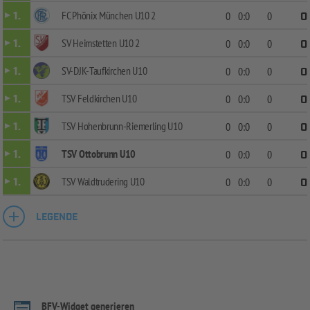
FC Phönix München U10 2
1.
0
0:0
0
0
SV Heimstetten U10 2
1.
0
0:0
0
0
SV-DJK-Taufkirchen U10
1.
0
0:0
0
0
TSV Feldkirchen U10
1.
0
0:0
0
0
TSV Hohenbrunn-Riemerling U10
1.
0
0:0
0
0
TSV Ottobrunn U10
1.
0
0:0
0
0
TSV Waldtrudering U10
1.
0
0:0
0
0
LEGENDE
BFV-Widget generieren