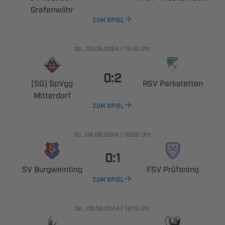

ZUM SPIEL
., 
/

Uhr

 
 

ZUM SPIEL
., 
/

Uhr

 
 
ZUM SPIEL
., 
/

Uhr