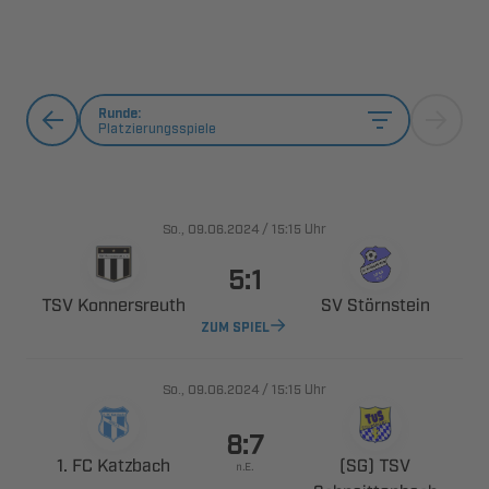
Runde:
Platzierungsspiele
., 
/

Uhr

 
 
ZUM SPIEL
., 
/

Uhr

  
 
