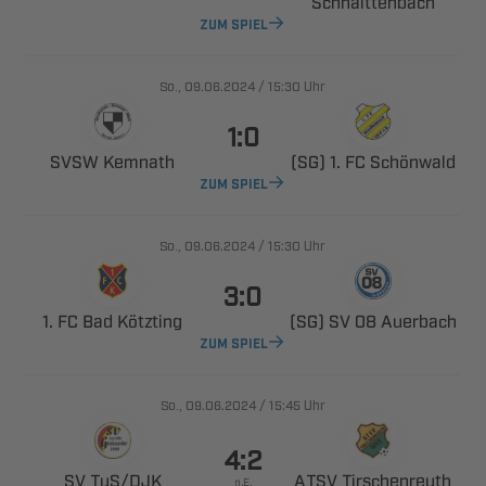

ZUM SPIEL
., 
/

Uhr

 
   
ZUM SPIEL
., 
/

Uhr

   
   
ZUM SPIEL
., 
/

Uhr

 ​
 
