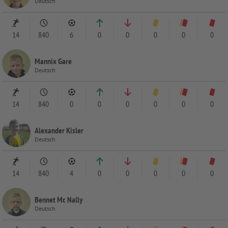
Deutsch
14
840
6
0
0
0
0
0
Mannix Gare
Deutsch
14
840
0
0
0
0
0
0
Alexander Kisler
Deutsch
14
840
4
0
0
0
0
0
Bennet Mc Nally
Deutsch