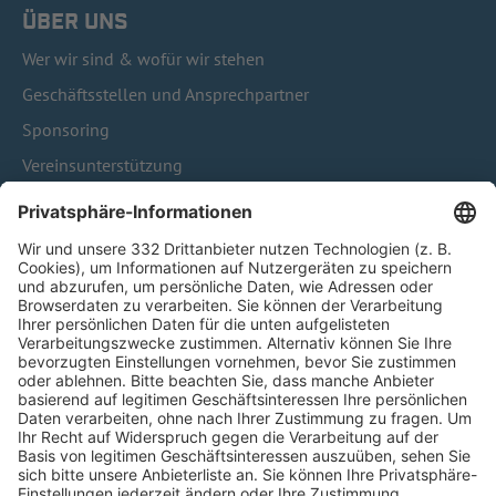
ÜBER UNS
Wer wir sind & wofür wir stehen
Geschäftsstellen und Ansprechpartner
Sponsoring
Vereinsunterstützung
Infothek
Kontakt
HÄUFIG BESUCHTE SEITEN
Pässe und Vereinswechsel
Trainerausbildung
Schulungsangebot Vereinsmitarbeiter
BFV-Geschäftsstellen
Trainerbörse