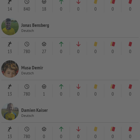
14
840
18
0
0
0
0
0
Jonas Bensberg
Deutsch
13
780
27
0
0
0
0
0
Musa Demir
Deutsch
13
780
1
0
0
0
0
0
Damien Kaiser
Deutsch
13
780
0
0
0
0
0
0