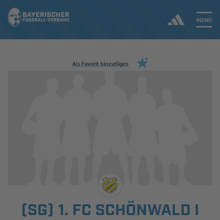
MENÜ
Jetzt einloggen
Als Favorit hinzufügen
ERGEBNISSE & WETTBEWERBE
NEUIGKEITEN
SPIELBETRIEB & VERBANDSLEBEN
AUSBILDUNG & FÖRDERUNG
DER VERBAND
(SG) 1. FC SCHÖNWALD I