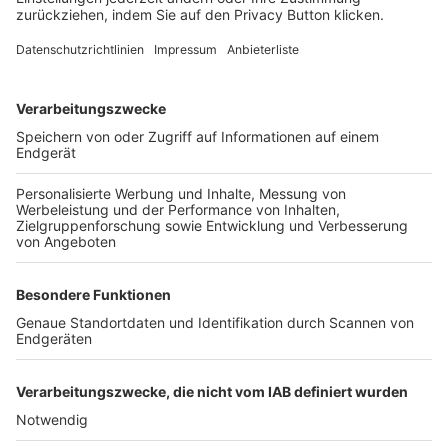
Login SpielPlus
FOLGE DEM BFV
TOP-VEREINE
TOP-PARTNER