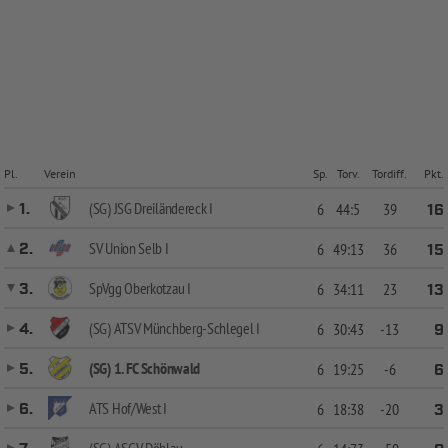
Pl.
Verein
Sp.
Torv.
Tordiff.
Pkt.
(SG) JSG Dreiländereck I
1.
6
44:5
39
16
SV Union Selb I
2.
6
49:13
36
15
SpVgg Oberkotzau I
3.
6
34:11
23
13
(SG) ATSV Münchberg-Schlegel I
4.
6
30:43
-13
9
(SG) 1. FC Schönwald
5.
6
19:25
-6
6
ATS Hof/West I
6.
6
18:38
-20
3
(SG) ASGV Döhlau