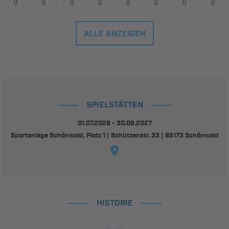
0
0
0
0
0
0
0
0
ALLE ANZEIGEN
SPIELSTÄTTEN
01.07.2026 - 30.06.2027
Sportanlage Schönwald, Platz 1 | Schützenstr. 33 | 95173 Schönwald
HISTORIE