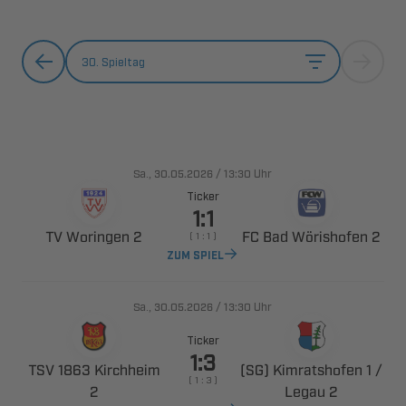
30. Spieltag
., 
/

Uhr
Ticker

  
   
    
ZUM SPIEL
., 
/

Uhr
Ticker

  
   
    

 