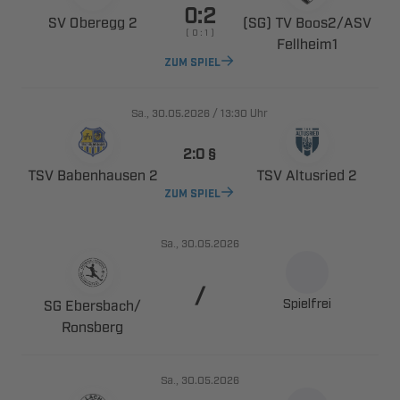

  
  ​
    

ZUM SPIEL
., 
/

Uhr
 
  
  
ZUM SPIEL
., 

Spielfrei
 ​

., 