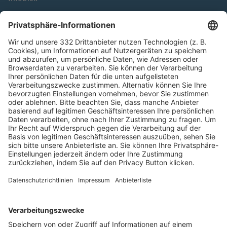
Kontakt
HÄUFIG BESUCHTE SEITEN
Pässe und Vereinswechsel
Trainerausbildung
Schulungsangebot Vereinsmitarbeiter
BFV-Geschäftsstellen
Trainerbörse
Login SpielPlus
FOLGE DEM BFV