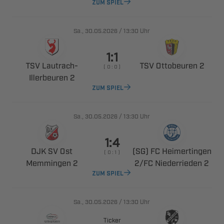
ZUM SPIEL
., 
/

Uhr

 ​
  
    
 
ZUM SPIEL
., 
/

Uhr

  
  
    
 
​  
ZUM SPIEL
., 
/

Uhr
Ticker