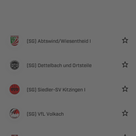
 ​ 
   
 ​  
  