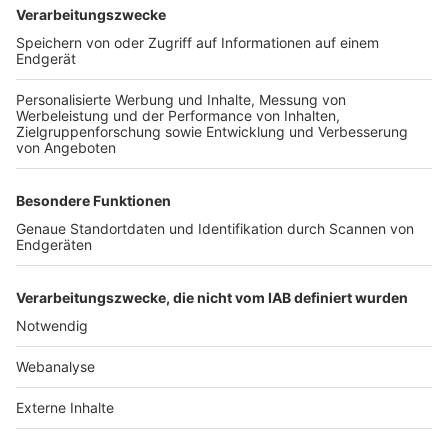
TOP-VEREINE
TOP-PARTNER
SFV
DFB
UEFA
FIFA
Nutzungsbedingungen
Datenschutz
Impressum