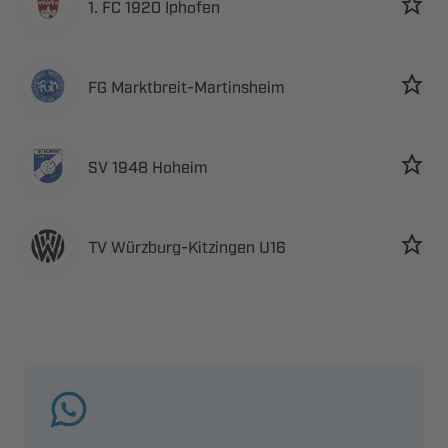
   
 ​
  
 ​ 