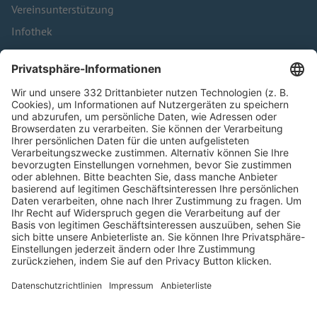
Vereinsunterstützung
Infothek
Kontakt
HÄUFIG BESUCHTE SEITEN
Pässe und Vereinswechsel
Trainerausbildung
Schulungsangebot Vereinsmitarbeiter
BFV-Geschäftsstellen
Trainerbörse
Login SpielPlus
FOLGE DEM BFV