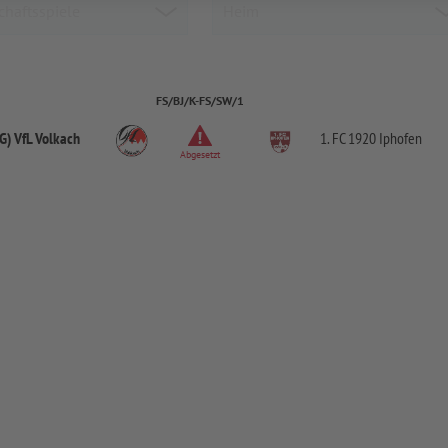
FS/BJ/K-FS/SW/1
G) VfL Volkach
1. FC 1920 Iphofen
Abgesetzt