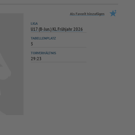
Als Favorit hinzufügen
LIGA
U17 (B-Jun.) KL Frühjahr 2026
TABELLENPLATZ
5
TORVERHÄLTNIS
29:23