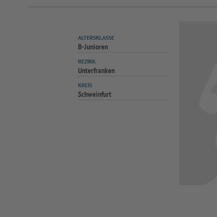
ALTERSKLASSE
B-Junioren
BEZIRK
Unterfranken
KREIS
Schweinfurt