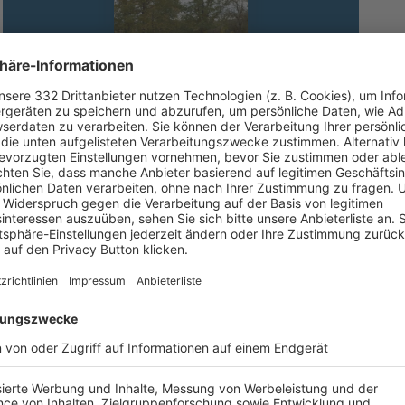
JFG WERNGRUND - VFL VOLKACH 2:3 -
DAS 1:1 DURCH LENNART S., 2:3