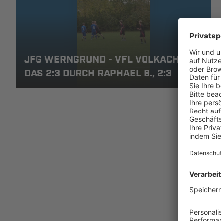
JFG WERNGRUND - VFL VOLKACH 2:3 -
DAS 2:3 DURCH RAPHAEL B., 2:3