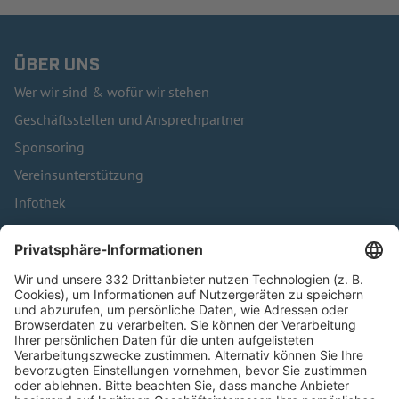
ÜBER UNS
Wer wir sind & wofür wir stehen
Geschäftsstellen und Ansprechpartner
Sponsoring
Vereinsunterstützung
Infothek
Kontakt
HÄUFIG BESUCHTE SEITEN
Pässe und Vereinswechsel
Trainerausbildung
Schulungsangebot Vereinsmitarbeiter
BFV-Geschäftsstellen