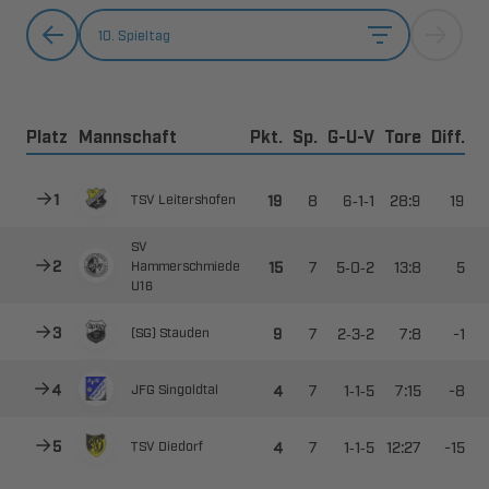
10. Spieltag
Platz
Mannschaft
Pkt.
Sp.
G-U-V
Tore
Diff.



--


 




--







--

​
 



--

​
 



--

​
 