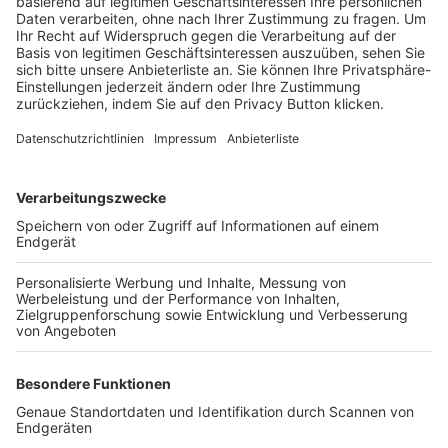
Trainerbörse
Login SpielPlus
FOLGE DEM BFV
TOP-VEREINE
TOP-PARTNER