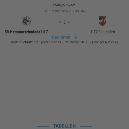
FS/BJ/K-FS/A/1
SA..
12.09.2026 /13:00 Uhr
-
:
-
SV Hammerschmiede U17
1. FC Sonthofen
ZUM SPIEL
Rudolf-Schnitzlein-Sportanlage HF | Neuburger Str. 297 | 86169 Augsburg
TABELLEN