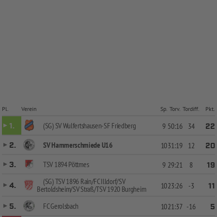
Pl.
Verein
Sp.
Torv.
Tordiff.
Pkt.
(SG) SV Wulfertshausen-SF Friedberg
1.
9
50:16
34
22
SV Hammerschmiede U16
2.
10
31:19
12
20
TSV 1894 Pöttmes
3.
9
29:21
8
19
(SG) TSV 1896 Rain/FC Illdorf/SV
4.
10
23:26
-3
11
Bertoldsheim/SV Straß/TSV 1920 Burgheim
FC Gerolsbach
5.
10
21:37
-16
5