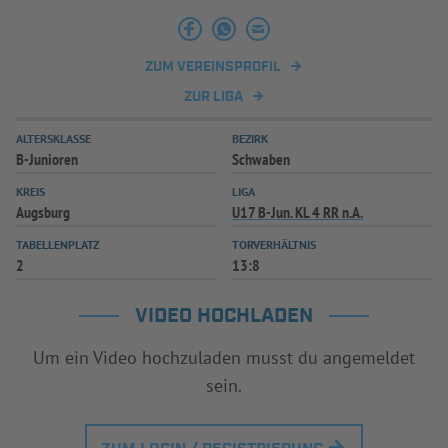
INFOTHEK
SPIELPLUS
ZUM VEREINSPROFIL
ZUR LIGA
ALTERSKLASSE
BEZIRK
B-Junioren
Schwaben
KREIS
LIGA
Augsburg
U17 B-Jun. KL 4 RR n.A.
TABELLENPLATZ
TORVERHÄLTNIS
2
13:8
VIDEO HOCHLADEN
Um ein Video hochzuladen musst du angemeldet
sein.