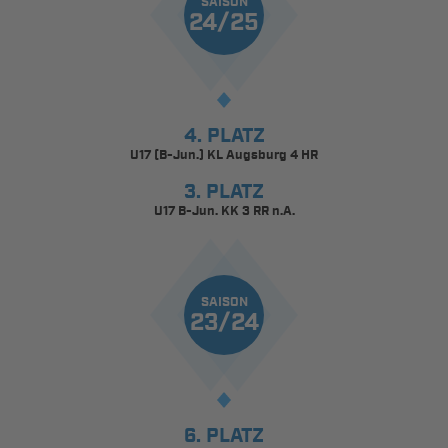
SAISON
24/25
4. PLATZ
U17 (B-Jun.) KL Augsburg 4 HR
3. PLATZ
U17 B-Jun. KK 3 RR n.A.
SAISON
23/24
6. PLATZ