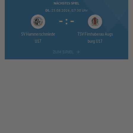
NÄCHSTES SPIEL
DI..
25.08.2026 /17:30 Uhr
-
:
-
SV Hammerschmiede
TSV Firnhaberau Augs
U17
burg U17
ZUM SPIEL