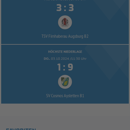


:
TSV Firnhaberau Augsburg B2
HÖCHSTE NIEDERLAGE
DO..
03.10.2024 /11:30 Uhr


:
SV Cosmos Aystetten B1