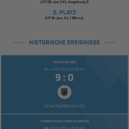
U17 (B-Jun.) KL Augsburg 2
2. PLATZ
U17 B-Jun. KL 1 RR n.A.
HISTORISCHE EREIGNISSE
HÖCHSTER SIEG
SA..
14.02.2026 /15:00 Uhr


:
SV Am Hart München U16
TORREICHSTES UNENTSCHIEDEN
MI..
02.07.2025 /19:00 Uhr