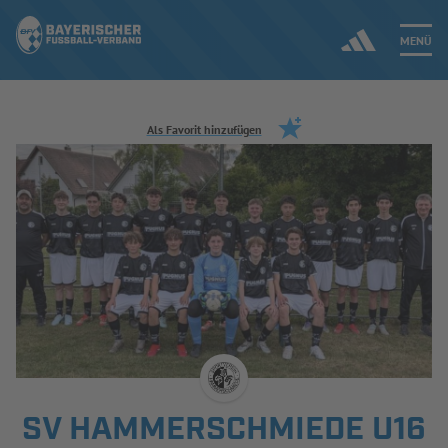
MENÜ
Jetzt einloggen
Als Favorit hinzufügen
ERGEBNISSE & WETTBEWERBE
NEUIGKEITEN
SPIELBETRIEB & VERBANDSLEBEN
AUSBILDUNG & FÖRDERUNG
DER VERBAND
SV HAMMERSCHMIEDE U16