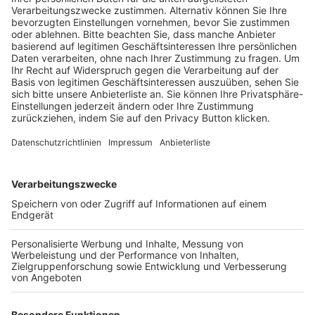
Schulungsangebot Vereinsmitarbeiter
BFV-Geschäftsstellen
Trainerbörse
Login SpielPlus
FOLGE DEM BFV
TOP-VEREINE
TOP-PARTNER