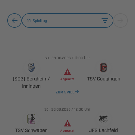
10. Spieltag
., 
/

Uhr
 ​
 


ZUM SPIEL
., 
/

Uhr
 
 
