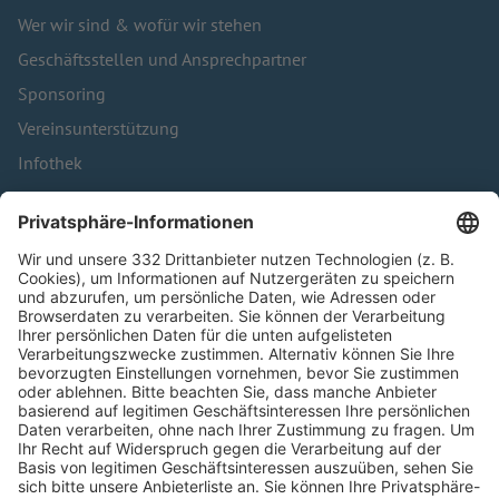
Wer wir sind & wofür wir stehen
Geschäftsstellen und Ansprechpartner
Sponsoring
Vereinsunterstützung
Infothek
Kontakt
HÄUFIG BESUCHTE SEITEN
Pässe und Vereinswechsel
Trainerausbildung
Schulungsangebot Vereinsmitarbeiter
BFV-Geschäftsstellen
Trainerbörse
Login SpielPlus