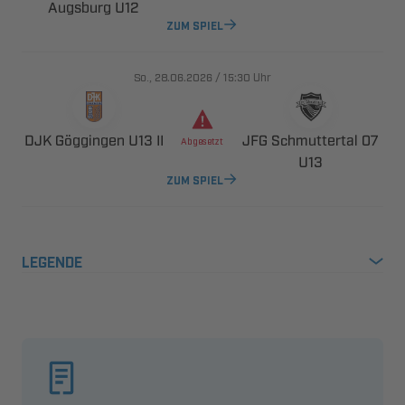
 
ZUM SPIEL
., 
/

Uhr
   
  


ZUM SPIEL
LEGENDE