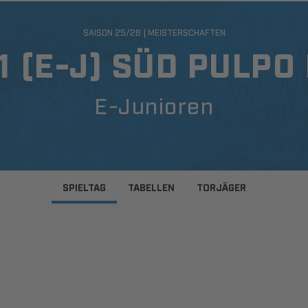
SAISON 25/26 | MEISTERSCHAFTEN
1 (E-J) SÜD PULPO
E-Junioren
SPIELTAG
TABELLEN
TORJÄGER