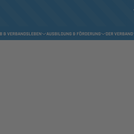
EB & VERBANDSLEBEN
AUSBILDUNG & FÖRDERUNG
DER VERBAND