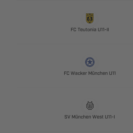
  ​
   
   ​