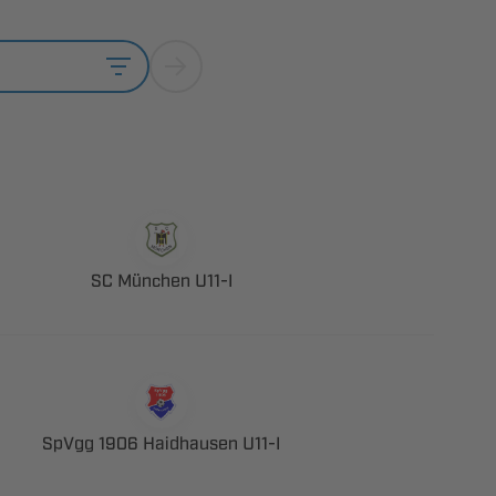
  ​
   ​