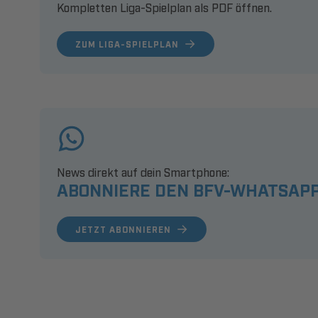
Kompletten Liga-Spielplan als PDF öffnen.
ZUM LIGA-SPIELPLAN
News direkt auf dein Smartphone:
ABONNIERE DEN BFV-WHATSAPP
JETZT ABONNIEREN