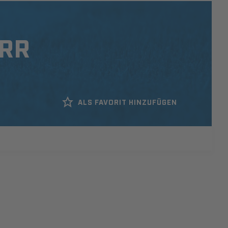
 RR
ALS FAVORIT HINZUFÜGEN