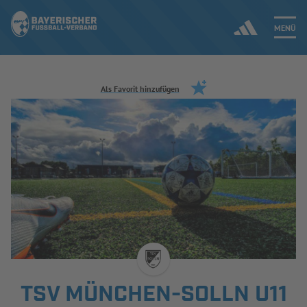
MENÜ
Jetzt einloggen
Als Favorit hinzufügen
ERGEBNISSE & WETTBEWERBE
NEUIGKEITEN
SPIELBETRIEB & VERBANDSLEBEN
AUSBILDUNG & FÖRDERUNG
DER VERBAND
TSV MÜNCHEN-SOLLN U11