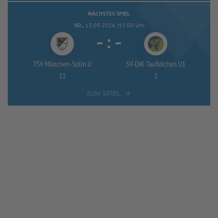
NÄCHSTES SPIEL
SO..
13.09.2026 /15:00 Uhr
-
:
-
TSV München-
Solln U
SV-
DJK Taufkirchen U1
11
1
ZUM SPIEL