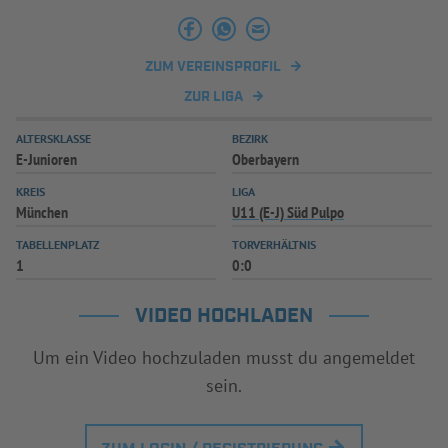
INFOTHEK
SPIELPLUS
ZUM VEREINSPROFIL
ZUR LIGA
ALTERSKLASSE
BEZIRK
E-Junioren
Oberbayern
KREIS
LIGA
München
U11 (E-J) Süd Pulpo
TABELLENPLATZ
TORVERHÄLTNIS
1
0:0
VIDEO HOCHLADEN
Um ein Video hochzuladen musst du angemeldet
sein.