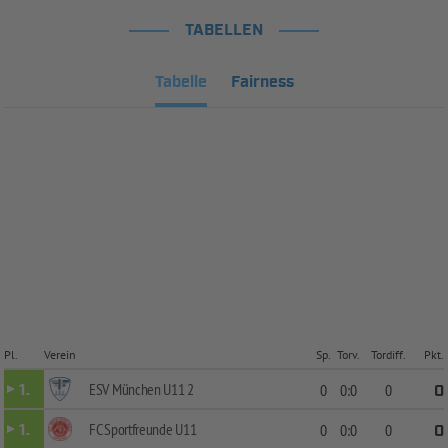
TABELLEN
Tabelle
Fairness
Pl.
Verein
Sp.
Torv.
Tordiff.
Pkt.
ESV München U11 2
1.
0
0:0
0
0
FC Sportfreunde U11
1.
0
0:0
0
0