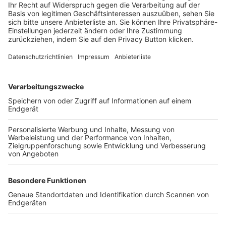
Login SpielPlus
FOLGE DEM BFV
TOP-VEREINE
TOP-PARTNER