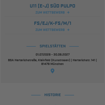
U11 (E-J) SÜD PULPO
ZUM WETTBEWERB
FS/EJ/K-FS/M/1
ZUM WETTBEWERB
SPIELSTÄTTEN
01.07.2026 - 30.06.2027
BSA Herterichstraße, Kleinfeld (Kunstrasen) | Herterichstr. 141 |
81476 München
HISTORIE