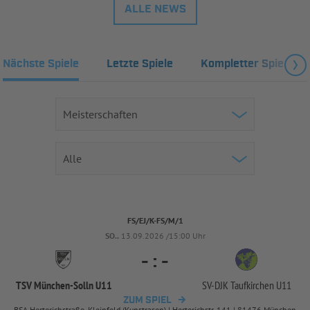
ALLE NEWS
Nächste Spiele
Letzte Spiele
Kompletter Spielplan
FS/EJ/K-FS/M/1
SO..
13.09.2026 /15:00 Uhr
-
:
-
TSV München-
Solln U11
SV-
DJK Taufkirchen U11
ZUM SPIEL
BSA Herterichstraße, Kleinfeld (Kunstrasen) | Herterichstr. 141 | 81476 München