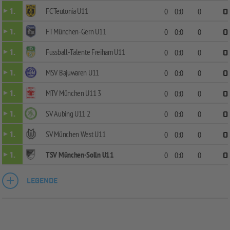
FC Teutonia U11
1.
0
0:0
0
0
FT München-Gern U11
1.
0
0:0
0
0
Fussball-Talente Freiham U11
1.
0
0:0
0
0
MSV Bajuwaren U11
1.
0
0:0
0
0
MTV München U11 3
1.
0
0:0
0
0
SV Aubing U11 2
1.
0
0:0
0
0
SV München West U11
1.
0
0:0
0
0
TSV München-Solln U11
1.
0
0:0
0
0
LEGENDE