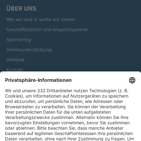
ÜBER UNS
Wer wir sind & wofür wir stehen
Geschäftsstellen und Ansprechpartner
Sponsoring
Vereinsunterstützung
Infothek
Kontakt
HÄUFIG BESUCHTE SEITEN
Pässe und Vereinswechsel
Trainerausbildung
Schulungsangebot Vereinsmitarbeiter
BFV-Geschäftsstellen
Trainerbörse