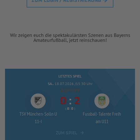
ZUM LOGIN / REGISTRIERUNG
Wir zeigen euch die spektakulärsten Szenen aus Bayerns
Amateurfußball, jetzt reinschauen!
LETZTES SPIEL
SA..
18.07.2026 /15:30 Uhr
ABPFIFF


:
( 
 )
:
TSV München-
Solln U
Fussball-
Talente Freih
11-
I
am U11
ZUM SPIEL