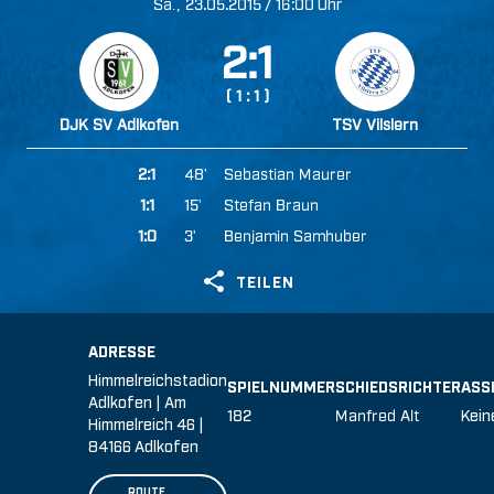
., 
/

Uhr

    
  
 

'
 

'
 

'
 
TEILEN
ADRESSE
Himmelreichstadion
SPIELNUMMER
SCHIEDSRICHTER
ASS
Adlkofen | Am

 
Kein
Himmelreich 46 |
84166 Adlkofen
ROUTE