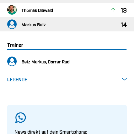

 

 
Trainer
   
LEGENDE
News direkt auf dein Smartphone: