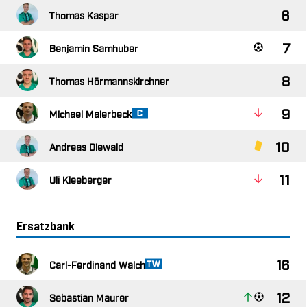

 

 

 

 

 

 
Ersatzbank

​ 

 