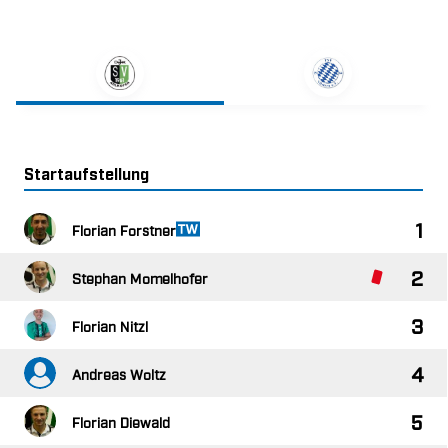
Startaufstellung

 

 

 

 

 