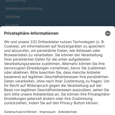
Sponsoring
Vereinsunterstützung
Infothek
Kontakt
HÄUFIG BESUCHTE SEITEN
Pässe und Vereinswechsel
Trainerausbildung
Schulungsangebot Vereinsmitarbeiter
BFV-Geschäftsstellen
Trainerbörse
Login SpielPlus
FOLGE DEM BFV