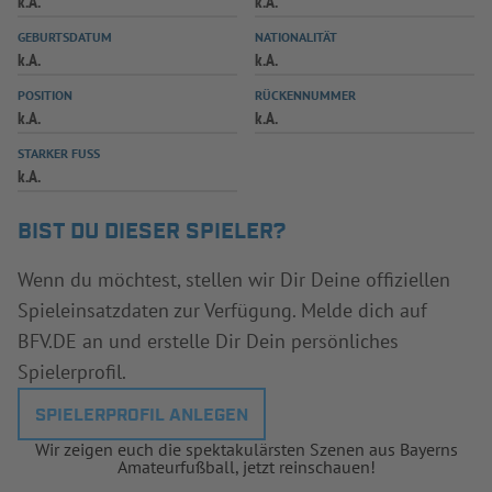
k.A.
k.A.
INFOTHEK
SPIELPLUS
GEBURTSDATUM
NATIONALITÄT
k.A.
k.A.
POSITION
RÜCKENNUMMER
k.A.
k.A.
STARKER FUSS
k.A.
BIST DU DIESER SPIELER?
Wenn du möchtest, stellen wir Dir Deine offiziellen
Spieleinsatzdaten zur Verfügung. Melde dich auf
BFV.DE an und erstelle Dir Dein persönliches
Spielerprofil.
SPIELERPROFIL ANLEGEN
Wir zeigen euch die spektakulärsten Szenen aus Bayerns
Amateurfußball, jetzt reinschauen!