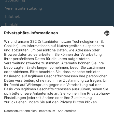
Sponsoring
Vereinsunterstützung
Infothek
Kontakt
HÄUFIG BESUCHTE SEITEN
Pässe und Vereinswechsel
Trainerausbildung
Schulungsangebot Vereinsmitarbeiter
BFV-Geschäftsstellen
Trainerbörse
Login SpielPlus
FOLGE DEM BFV