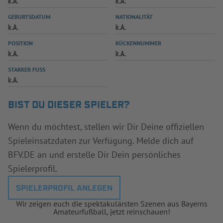
k.A.
k.A.
INFOTHEK
SPIELPLUS
GEBURTSDATUM
NATIONALITÄT
k.A.
k.A.
POSITION
RÜCKENNUMMER
k.A.
k.A.
STARKER FUSS
k.A.
BIST DU DIESER SPIELER?
Wenn du möchtest, stellen wir Dir Deine offiziellen
Spieleinsatzdaten zur Verfügung. Melde dich auf
BFV.DE an und erstelle Dir Dein persönliches
Spielerprofil.
SPIELERPROFIL ANLEGEN
Wir zeigen euch die spektakulärsten Szenen aus Bayerns
Amateurfußball, jetzt reinschauen!