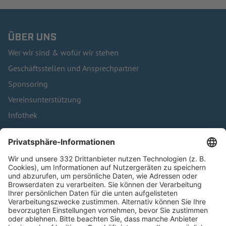
ÜBER UNS
Wer wir sind & wofür wir stehen
Geschäftsstellen und Ansprechpartner
Sponsoring
Vereinsunterstützung
Infothek
Kontakt
HÄUFIG BESUCHTE SEITEN
Pässe und Vereinswechsel
Trainerausbildung
Schulungsangebot Vereinsmitarbeiter
BFV-Geschäftsstellen