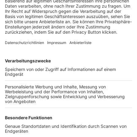
Trainerbörse
Login SpielPlus
FOLGE DEM BFV
TOP-VEREINE
TOP-PARTNER