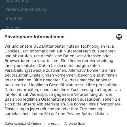
Sponsoring
Vereinsunterstützung
Infothek
Kontakt
HÄUFIG BESUCHTE SEITEN
Pässe und Vereinswechsel
Trainerausbildung
Schulungsangebot Vereinsmitarbeiter
BFV-Geschäftsstellen
Trainerbörse
Login SpielPlus
FOLGE DEM BFV