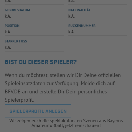
k.A.
k.A.
INFOTHEK
SPIELPLUS
GEBURTSDATUM
NATIONALITÄT
k.A.
k.A.
POSITION
RÜCKENNUMMER
k.A.
k.A.
STARKER FUSS
k.A.
BIST DU DIESER SPIELER?
Wenn du möchtest, stellen wir Dir Deine offiziellen
Spieleinsatzdaten zur Verfügung. Melde dich auf
BFV.DE an und erstelle Dir Dein persönliches
Spielerprofil.
SPIELERPROFIL ANLEGEN
Wir zeigen euch die spektakulärsten Szenen aus Bayerns
Amateurfußball, jetzt reinschauen!