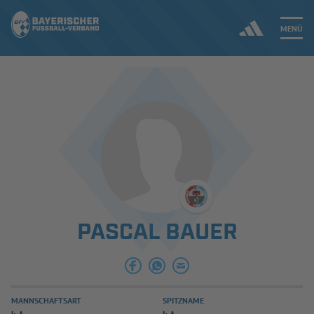
MENÜ
Jetzt einloggen
ERGEBNISSE & WETTBEWERBE
NEUIGKEITEN
SPIELBETRIEB & VERBANDSLEBEN
PASCAL BAUER
AUSBILDUNG & FÖRDERUNG
DER VERBAND
MANNSCHAFTSART
SPITZNAME