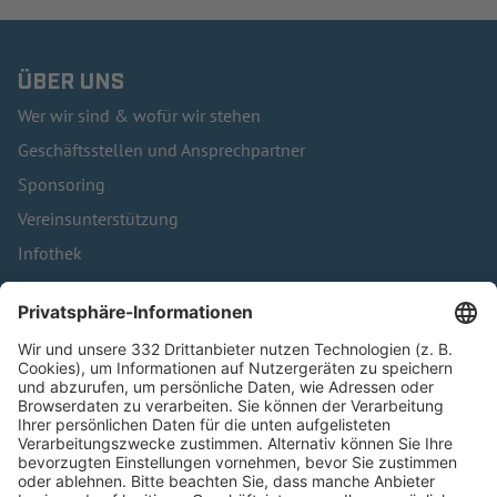
ÜBER UNS
Wer wir sind & wofür wir stehen
Geschäftsstellen und Ansprechpartner
Sponsoring
Vereinsunterstützung
Infothek
Kontakt
HÄUFIG BESUCHTE SEITEN
Pässe und Vereinswechsel
Trainerausbildung
Schulungsangebot Vereinsmitarbeiter
BFV-Geschäftsstellen