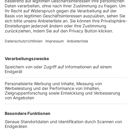
Trainerbörse
Login SpielPlus
FOLGE DEM BFV
TOP-VEREINE
TOP-PARTNER