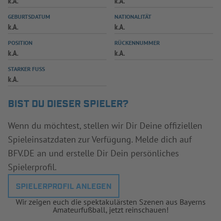
k.A.
k.A.
INFOTHEK
SPIELPLUS
GEBURTSDATUM
NATIONALITÄT
k.A.
k.A.
POSITION
RÜCKENNUMMER
k.A.
k.A.
STARKER FUSS
k.A.
BIST DU DIESER SPIELER?
Wenn du möchtest, stellen wir Dir Deine offiziellen
Spieleinsatzdaten zur Verfügung. Melde dich auf
BFV.DE an und erstelle Dir Dein persönliches
Spielerprofil.
SPIELERPROFIL ANLEGEN
Wir zeigen euch die spektakulärsten Szenen aus Bayerns
Amateurfußball, jetzt reinschauen!