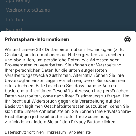
Sponsoring
Vereinsunterstützung
Infothek
Kontakt
HÄUFIG BESUCHTE SEITEN
Pässe und Vereinswechsel
Trainerausbildung
Schulungsangebot Vereinsmitarbeiter
BFV-Geschäftsstellen
Trainerbörse
Login SpielPlus
FOLGE DEM BFV