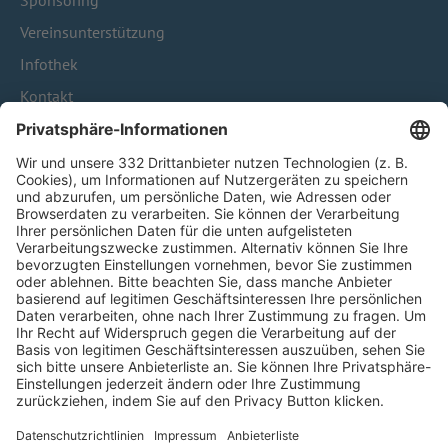
Sponsoring
Vereinsunterstützung
Infothek
Kontakt
HÄUFIG BESUCHTE SEITEN
Pässe und Vereinswechsel
Trainerausbildung
Schulungsangebot Vereinsmitarbeiter
BFV-Geschäftsstellen
Trainerbörse
Login SpielPlus
FOLGE DEM BFV