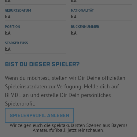
k.A.
k.A.
INFOTHEK
SPIELPLUS
GEBURTSDATUM
NATIONALITÄT
k.A.
k.A.
POSITION
RÜCKENNUMMER
k.A.
k.A.
STARKER FUSS
k.A.
BIST DU DIESER SPIELER?
Wenn du möchtest, stellen wir Dir Deine offiziellen
Spieleinsatzdaten zur Verfügung. Melde dich auf
BFV.DE an und erstelle Dir Dein persönliches
Spielerprofil.
SPIELERPROFIL ANLEGEN
Wir zeigen euch die spektakulärsten Szenen aus Bayerns
Amateurfußball, jetzt reinschauen!