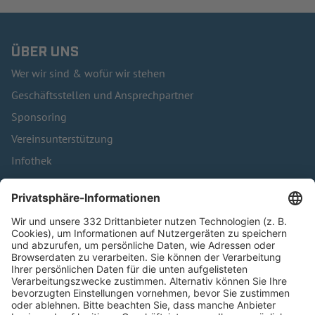
ÜBER UNS
Wer wir sind & wofür wir stehen
Geschäftsstellen und Ansprechpartner
Sponsoring
Vereinsunterstützung
Infothek
Kontakt
HÄUFIG BESUCHTE SEITEN
Pässe und Vereinswechsel
Trainerausbildung
Schulungsangebot Vereinsmitarbeiter
BFV-Geschäftsstellen