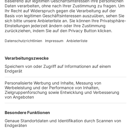
Trainerbörse
Login SpielPlus
FOLGE DEM BFV
TOP-VEREINE
TOP-PARTNER