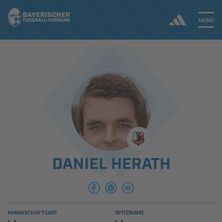
MENÜ
Jetzt einloggen
ERGEBNISSE & WETTBEWERBE
NEUIGKEITEN
SPIELBETRIEB & VERBANDSLEBEN
DANIEL HERATH
AUSBILDUNG & FÖRDERUNG
DER VERBAND
MANNSCHAFTSART
SPITZNAME