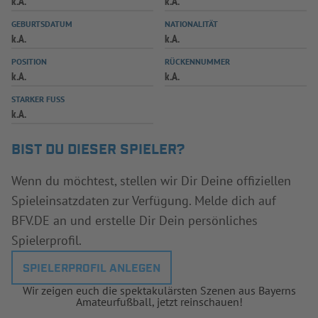
k.A.
k.A.
INFOTHEK
SPIELPLUS
GEBURTSDATUM
NATIONALITÄT
k.A.
k.A.
POSITION
RÜCKENNUMMER
k.A.
k.A.
STARKER FUSS
k.A.
BIST DU DIESER SPIELER?
Wenn du möchtest, stellen wir Dir Deine offiziellen
Spieleinsatzdaten zur Verfügung. Melde dich auf
BFV.DE an und erstelle Dir Dein persönliches
Spielerprofil.
SPIELERPROFIL ANLEGEN
Wir zeigen euch die spektakulärsten Szenen aus Bayerns
Amateurfußball, jetzt reinschauen!