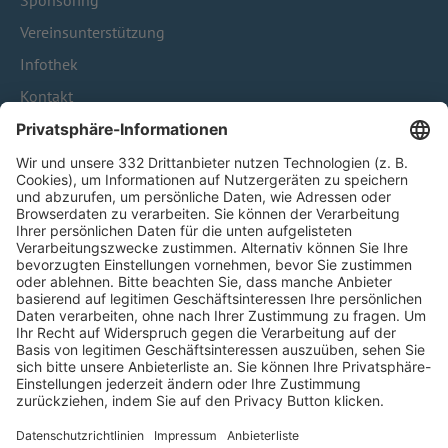
Sponsoring
Vereinsunterstützung
Infothek
Kontakt
HÄUFIG BESUCHTE SEITEN
Pässe und Vereinswechsel
Trainerausbildung
Schulungsangebot Vereinsmitarbeiter
BFV-Geschäftsstellen
Trainerbörse
Login SpielPlus
FOLGE DEM BFV