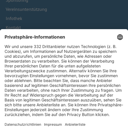
Sponsoring
Vereinsunterstützung
Infothek
Kontakt
HÄUFIG BESUCHTE SEITEN
Pässe und Vereinswechsel
Trainerausbildung
Schulungsangebot Vereinsmitarbeiter
BFV-Geschäftsstellen
Trainerbörse
Login SpielPlus
FOLGE DEM BFV