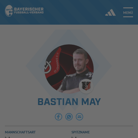
MENÜ
Jetzt einloggen
ERGEBNISSE & WETTBEWERBE
NEUIGKEITEN
SPIELBETRIEB & VERBANDSLEBEN
BASTIAN MAY
AUSBILDUNG & FÖRDERUNG
DER VERBAND
MANNSCHAFTSART
SPITZNAME