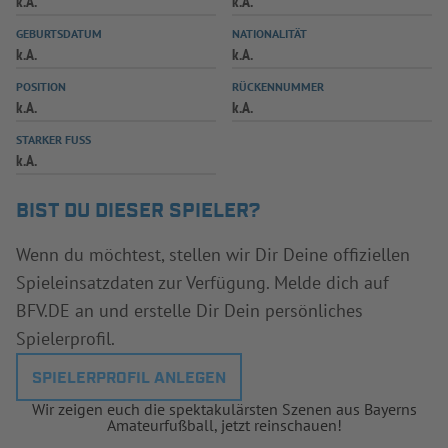
k.A.
k.A.
INFOTHEK
SPIELPLUS
GEBURTSDATUM
NATIONALITÄT
k.A.
k.A.
POSITION
RÜCKENNUMMER
k.A.
k.A.
STARKER FUSS
k.A.
BIST DU DIESER SPIELER?
Wenn du möchtest, stellen wir Dir Deine offiziellen
Spieleinsatzdaten zur Verfügung. Melde dich auf
BFV.DE an und erstelle Dir Dein persönliches
Spielerprofil.
SPIELERPROFIL ANLEGEN
Wir zeigen euch die spektakulärsten Szenen aus Bayerns
Amateurfußball, jetzt reinschauen!