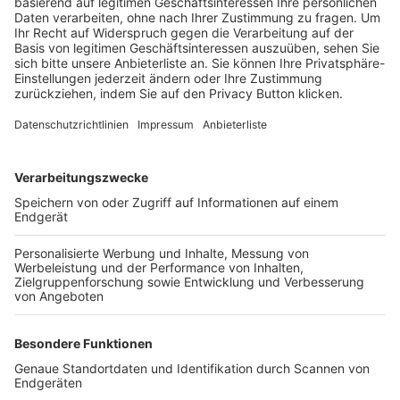
Trainerbörse
Login SpielPlus
FOLGE DEM BFV
TOP-VEREINE
TOP-PARTNER