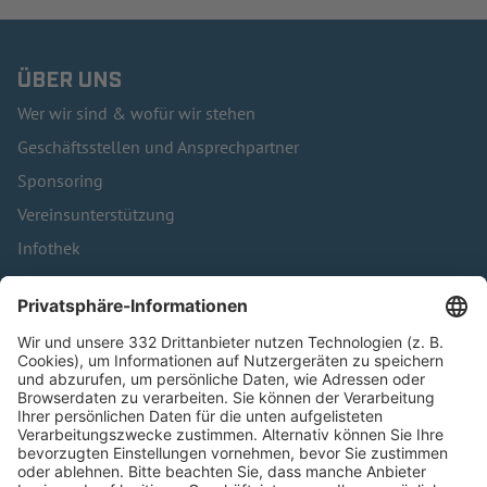
ÜBER UNS
Wer wir sind & wofür wir stehen
Geschäftsstellen und Ansprechpartner
Sponsoring
Vereinsunterstützung
Infothek
Kontakt
HÄUFIG BESUCHTE SEITEN
Pässe und Vereinswechsel
Trainerausbildung
Schulungsangebot Vereinsmitarbeiter
BFV-Geschäftsstellen