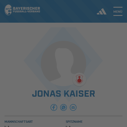
MENÜ
Jetzt einloggen
ERGEBNISSE & WETTBEWERBE
NEUIGKEITEN
SPIELBETRIEB & VERBANDSLEBEN
JONAS KAISER
AUSBILDUNG & FÖRDERUNG
DER VERBAND
MANNSCHAFTSART
SPITZNAME