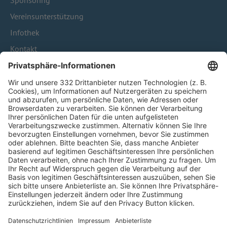
Sponsoring
Vereinsunterstützung
Infothek
Kontakt
HÄUFIG BESUCHTE SEITEN
Pässe und Vereinswechsel
Trainerausbildung
Schulungsangebot Vereinsmitarbeiter
BFV-Geschäftsstellen
Trainerbörse
Login SpielPlus
FOLGE DEM BFV