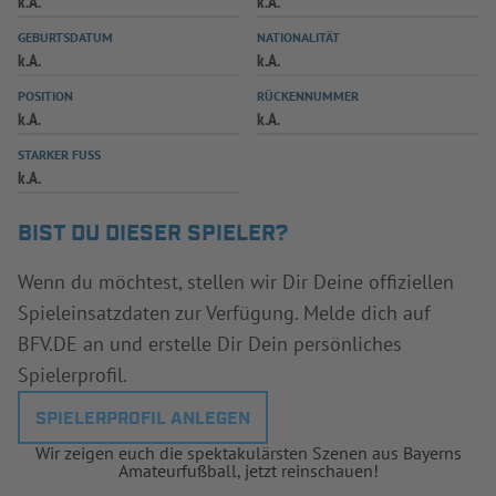
k.A.
k.A.
INFOTHEK
SPIELPLUS
GEBURTSDATUM
NATIONALITÄT
k.A.
k.A.
POSITION
RÜCKENNUMMER
k.A.
k.A.
STARKER FUSS
k.A.
BIST DU DIESER SPIELER?
Wenn du möchtest, stellen wir Dir Deine offiziellen
Spieleinsatzdaten zur Verfügung. Melde dich auf
BFV.DE an und erstelle Dir Dein persönliches
Spielerprofil.
SPIELERPROFIL ANLEGEN
Wir zeigen euch die spektakulärsten Szenen aus Bayerns
Amateurfußball, jetzt reinschauen!