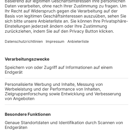
Trainerbörse
Login SpielPlus
FOLGE DEM BFV
TOP-VEREINE
TOP-PARTNER