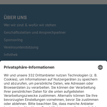
ÜBER UNS
Wer wir sind & wofür wir stehen
Geschäftsstellen und Ansprechpartner
Sponsoring
Vereinsunterstützung
Infothek
Kontakt
HÄUFIG BESUCHTE SEITEN
Pässe und Vereinswechsel
Trainerausbildung
Schulungsangebot Vereinsmitarbeiter
BFV-Geschäftsstellen