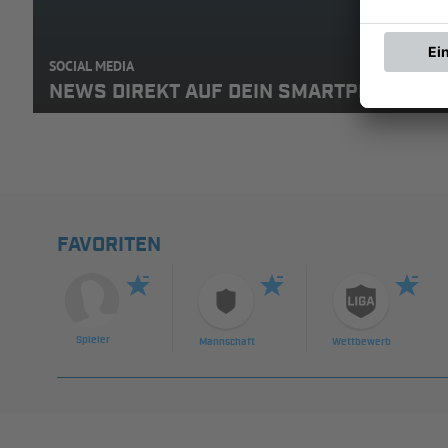
SOCIAL MEDIA
NEWS DIREKT AUF DEIN SMARTPHONE: A
FAVORITEN
Spieler
Mannschaft
Wettbewerb