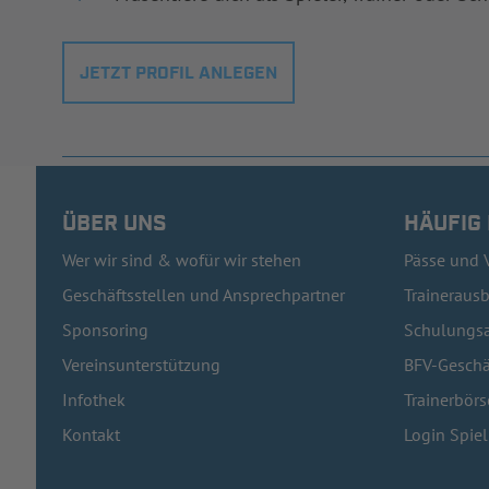
JETZT PROFIL ANLEGEN
ÜBER UNS
HÄUFIG
Wer wir sind & wofür wir stehen
Pässe und 
Geschäftsstellen und Ansprechpartner
Traineraus
Sponsoring
Schulungsa
Vereinsunterstützung
BFV-Geschä
Infothek
Trainerbörs
Kontakt
Login Spie