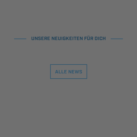
UNSERE NEUIGKEITEN FÜR DICH
ALLE NEWS