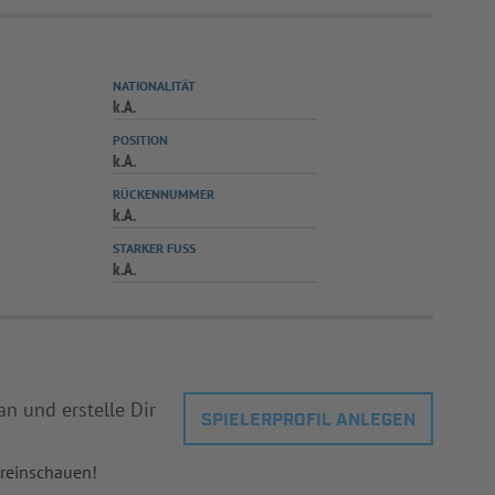
NATIONALITÄT
k.A.
POSITION
k.A.
RÜCKENNUMMER
k.A.
STARKER FUSS
k.A.
an und erstelle Dir
SPIELERPROFIL ANLEGEN
 reinschauen!