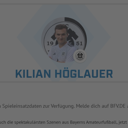
KILIAN HÖGLAUER
n Spieleinsatzdaten zur Verfügung. Melde dich auf BFV.DE 
uch die spektakulärsten Szenen aus Bayerns Amateurfußball, jetzt