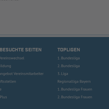
 BESUCHTE SEITEN
TOPLIGEN
Vereinswechsel
1. Bundesliga
bildung
2. Bundesliga
ngebot Vereinsmitarbeiter
3. Liga
ftsstellen
Regionalliga Bayern
e
1. Bundesliga Frauen
lPlus
2. Bundesliga Frauen