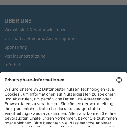
ÜBER UNS
Wer wir sind & wofür wir stehen
Geschäftsstellen und Ansprechpartner
Sponsoring
Vereinsunterstützung
Infothek
Kontakt
HÄUFIG BESUCHTE SEITEN
Pässe und Vereinswechsel
Trainerausbildung
Schulungsangebot Vereinsmitarbeiter
BFV-Geschäftsstellen