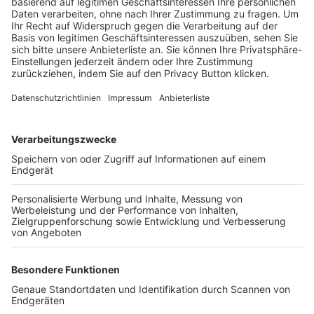
Trainerbörse
Login SpielPlus
FOLGE DEM BFV
TOP-VEREINE
TOP-PARTNER