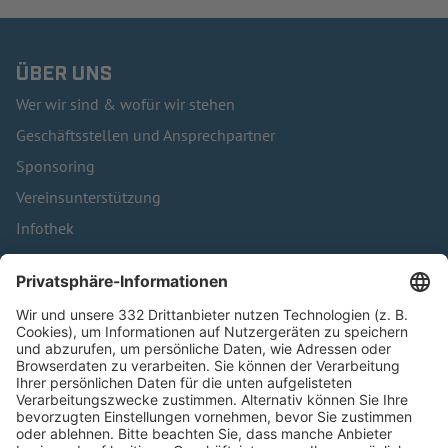
ÜBER UNS
Wer wir sind & wofür wir stehen
Geschäftsstellen und Ansprechpartner
Sponsoring
Vereinsunterstützung
Infothek
Kontakt
HÄUFIG BESUCHTE SEITEN
Pässe und Vereinswechsel
Trainerausbildung
Schulungsangebot Vereinsmitarbeiter
BFV-Geschäftsstellen