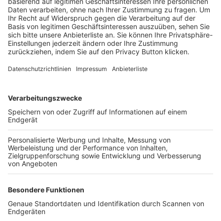
Trainerbörse
Login SpielPlus
FOLGE DEM BFV
TOP-VEREINE
TOP-PARTNER