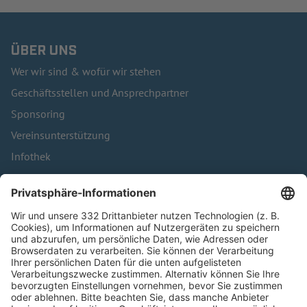
ÜBER UNS
Wer wir sind & wofür wir stehen
Geschäftsstellen und Ansprechpartner
Sponsoring
Vereinsunterstützung
Infothek
Kontakt
HÄUFIG BESUCHTE SEITEN
Pässe und Vereinswechsel
Trainerausbildung
Schulungsangebot Vereinsmitarbeiter
BFV-Geschäftsstellen