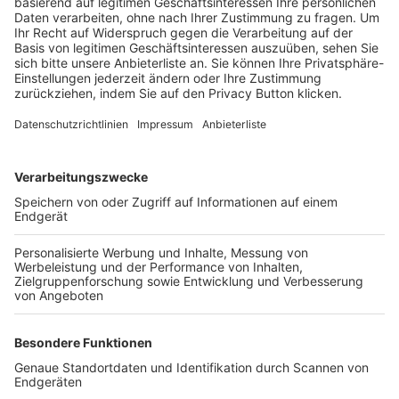
Trainerbörse
Login SpielPlus
FOLGE DEM BFV
TOP-VEREINE
TOP-PARTNER